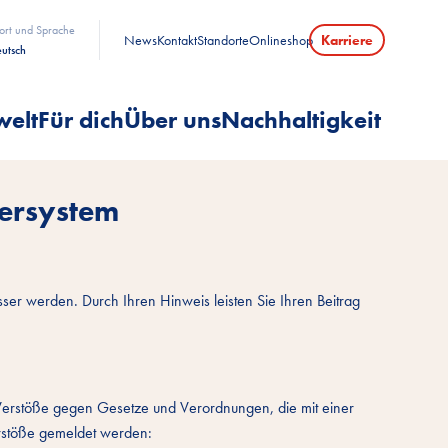
ort und Sprache
News
Kontakt
Standorte
Onlineshop
Karriere
utsch
welt
Für dich
Über uns
Nachhaltigkeit
ersystem
ser werden. Durch Ihren Hinweis leisten Sie Ihren Beitrag
 Verstöße gegen Gesetze und Verordnungen, die mit einer
erstöße gemeldet werden: