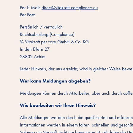
Per E-Mail:
direct@vitakraft-compliance.eu
Per Post:
Persönlich / vertraulich
Rechtsabteilung (Compliance)
℅ Vitakraft pet care GmbH & Co. KG
In den Ellern 27
28832 Achim
Jeder Hinweis, der uns erreicht, wird in gleicher Weise bewe
Wer kann Meldungen abgeben?
Meldungen können durch Mitarbeiter, aber auch durch auß
Wie bearbeiten wir Ihren Hinweis?
Alle Meldungen werden durch die qualifizierten und erfahrene
Informationen werden in einem fairen, schnellen und geschüt
Solange ein Verstoß nicht nachgewiesen ist, gilt dabei die U