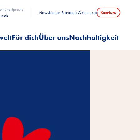
ort und Sprache
News
Kontakt
Standorte
Onlineshop
Karriere
utsch
welt
Für dich
Über uns
Nachhaltigkeit