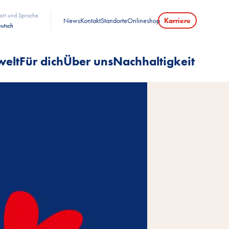
ort und Sprache
News
Kontakt
Standorte
Onlineshop
Karriere
utsch
welt
Für dich
Über uns
Nachhaltigkeit