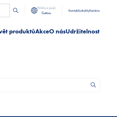
Poloha a jazyk
Kontakt
Lokality
Kariéra
Čeština
vět produktů
Akce
O nás
Udržitelnost