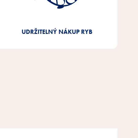
vedlejších produktů z ryb, které používáme v našich
výrobcích, na zboží s certifikací MSC nebo ASC -
již nyní splňujeme požadavky z 92 %.
UDRŽITELNÝ NÁKUP RYB