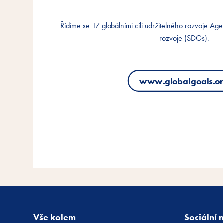
Řídíme se 17 globálními cíli udržitelného rozvoje A
Řídíme se 17 globálními cíli udržitelného rozvoje A
Řídíme se 17 globálními cíli udržitelného rozvoje A
rozvoje (SDGs).
rozvoje (SDGs).
rozvoje (SDGs).
www.globalgoals.o
www.globalgoals.o
www.globalgoals.o
Vše kolem
Sociální 