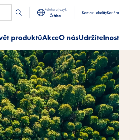
Poloha a jazyk
Kontakt
Lokality
Kariéra
Čeština
vět produktů
Akce
O nás
Udržitelnost