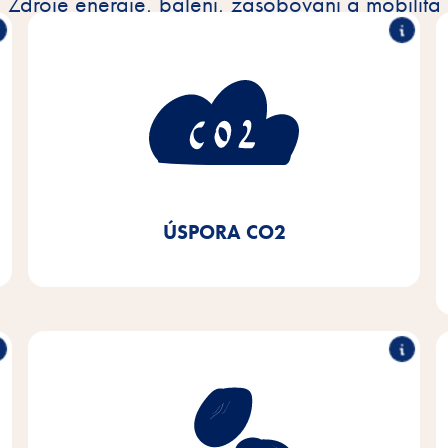
Zdroje energie, balení, zásobování a mobilita
O 50 % nižší spotřeba
CO2
Používáním ekologické elektřiny, přechodem na
lokální topné systémy a kondenzační kotle pro naše
topná zařízení a používáním LED osvětlení jsme od
roku 2020 dosáhli 50% úspory CO2.
ÚSPORA CO2
Udržitelný nákup sóji
Naším cílem je získávat sóju evropského původu