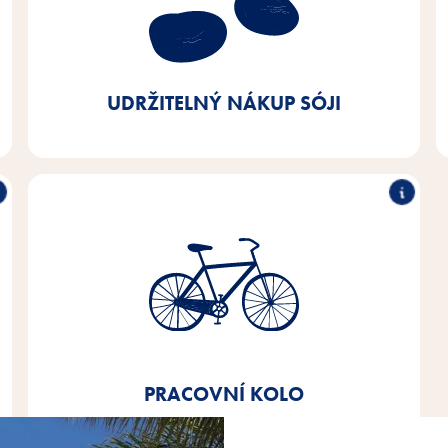
nebo z certifikovaných zdrojů. Do roku 2025
chceme dosáhnout 100 % tohoto podílu - dnes jsme
již na 90 %.
UDRŽITELNÝ NÁKUP SÓJI
Pracovní kolo
Od roku 2020 nabízíme všem zaměstnancům
leasing na pracovní kolo.
PRACOVNÍ KOLO