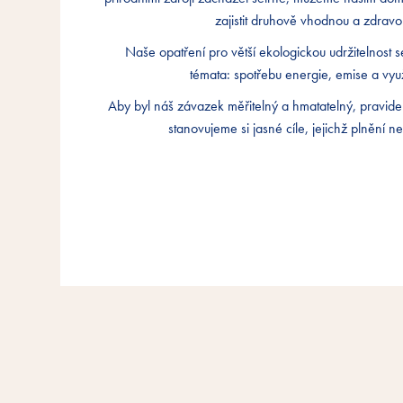
zajistit druhově vhodnou a zdravo
zajistit druhově vhodnou a zdravo
zajistit druhově vhodnou a zdravo
Naše opatření pro větší ekologickou udržitelnost s
Naše opatření pro větší ekologickou udržitelnost s
Naše opatření pro větší ekologickou udržitelnost s
témata: spotřebu energie, emise a využ
témata: spotřebu energie, emise a využ
témata: spotřebu energie, emise a využ
Aby byl náš závazek měřitelný a hmatatelný, pravi
Aby byl náš závazek měřitelný a hmatatelný, pravi
Aby byl náš závazek měřitelný a hmatatelný, pravi
stanovujeme si jasné cíle, jejichž plnění n
stanovujeme si jasné cíle, jejichž plnění n
stanovujeme si jasné cíle, jejichž plnění n