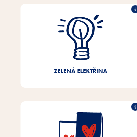
100% zelená elektřina
Od roku 2021 používáme v našich výrobních
závodech, centrálním skladu a administrativě v
Brémách/Dolním Sasku 100% zelenou elektřinu.
Tím jsme dosáhli 40% úspory emisí CO2.
ZELENÁ ELEKTŘINA
90% recyklovatelnost
V našich výrobních závodech v Brémách a Dolním
Sasku používáme již více než 90 %