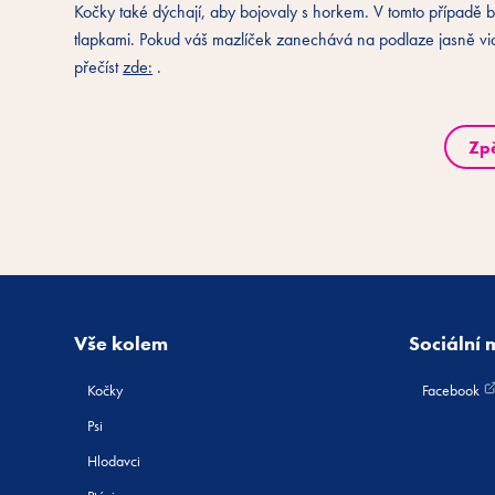
Kočky také dýchají, aby bojovaly s horkem. V tomto případě b
tlapkami. Pokud váš mazlíček zanechává na podlaze jasně vidit
přečíst
zde:
.
Zp
Vše kolem
Sociální 
Kočky
Facebook
Psi
Hlodavci