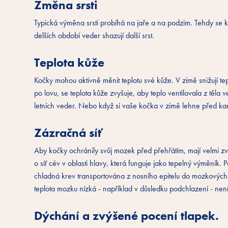
Změna srsti
Typická výměna srsti probíhá na jaře a na podzim. Tehdy se
delších období veder shazují další srst.
Teplota kůže
Kočky mohou aktivně měnit teplotu své kůže. V zimě snižují tep
po lovu, se teplota kůže zvyšuje, aby teplo ventilovala z těla
letních veder. Nebo když si vaše kočka v zimě lehne před kam
Zázračná síť
Aby kočky ochránily svůj mozek před přehřátím, mají velmi zvl
o síť cév v oblasti hlavy, která funguje jako tepelný výměník
chladná krev transportována z nosního epitelu do mozkových
teplota mozku nízká - například v důsledku podchlazení - ne
Dýchání a zvýšené pocení tlapek.