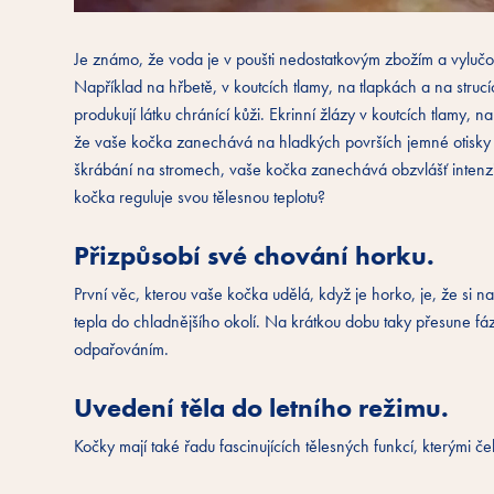
Je známo, že voda je v poušti nedostatkovým zbožím a vylučov
Například na hřbetě, v koutcích tlamy, na tlapkách a na strucíc
produkují látku chránící kůži. Ekrinní žlázy v koutcích tlamy, 
že vaše kočka zanechává na hladkých površích jemné otisky tl
škrábání na stromech, vaše kočka zanechává obzvlášť intenzi
kočka reguluje svou tělesnou teplotu?
Přizpůsobí své chování horku.
První věc, kterou vaše kočka udělá, když je horko, je, že si na
tepla do chladnějšího okolí. Na krátkou dobu taky přesune fázi s
odpařováním.
Uvedení těla do letního režimu.
Kočky mají také řadu fascinujících tělesných funkcí, kterými če