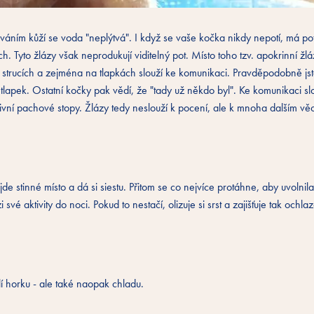
áním kůží se voda "neplýtvá". I když se vaše kočka nikdy nepotí, má pot
h. Tyto žlázy však neprodukují viditelný pot. Místo toho tzv. apokrinní žl
na strucích a zejména na tlapkách slouží ke komunikaci. Pravděpodobně jste
apek. Ostatní kočky pak vědí, že "tady už někdo byl". Ke komunikaci slo
vní pachové stopy. Žlázy tedy neslouží k pocení, ale k mnoha dalším vě
jde stinné místo a dá si siestu. Přitom se co nejvíce protáhne, aby uvolnil
vé aktivity do noci. Pokud to nestačí, olizuje si srst a zajišťuje tak ochla
lí horku - ale také naopak chladu.