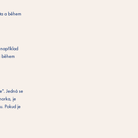
éta a během
 například
 i během
le". Jedná se
horka, je
u. Pokud je