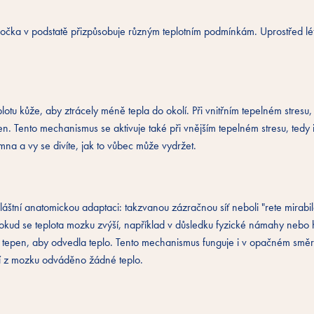
 kočka v podstatě přizpůsobuje různým teplotním podmínkám. Uprostřed l
lotu kůže, aby ztrácely méně tepla do okolí. Při vnitřním tepelném stresu,
 ven. Tento mechanismus se aktivuje také při vnějším tepelném stresu, tedy
na a vy se divíte, jak to vůbec může vydržet.
áštní anatomickou adaptaci: takzvanou zázračnou síť neboli "rete mirabi
. Pokud se teplota mozku zvýší, například v důsledku fyzické námahy nebo 
 tepen, aby odvedla teplo. Tento mechanismus funguje i v opačném směr
ní z mozku odváděno žádné teplo.