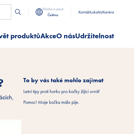
Poloha a jazyk
Kontakt
Lokality
Kariéra
Čeština
vět produktů
Akce
O nás
Udržitelnost
?
To by vás také mohlo zajímat
Letní tipy proti horku pro kočky žijící uvnitř
ácích,
Pomoc! Moje kočka málo pije.