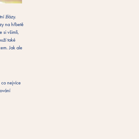
ní žlázy.
ázy na hřbetě
 si všimli,
uží také
cem. Jak ale
a co nejvíce
zování