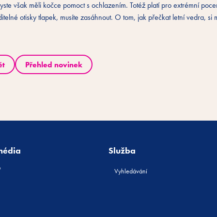
yste však měli kočce pomoct s ochlazením. Totéž platí pro extrémní poce
elné otisky tlapek, musíte zasáhnout. O tom, jak přečkat letní vedra, si
ět
Přehled novinek
média
Služba
Vyhledávání