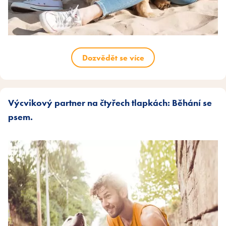
Dozvědět se více
Výcvikový partner na čtyřech tlapkách: Běhání se
psem.