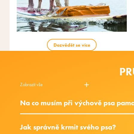
Dozvědět se více
PR
Zobrazit vše
Na co musím při výchově psa pam
Jak správně krmit svého psa?