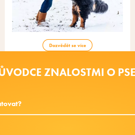
Dozvědět se více
ŮVODCE ZNALOSTMI O PS
atovat?