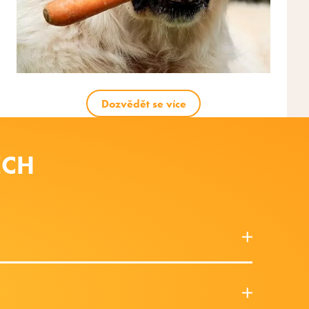
Dozvědět se více
ECH