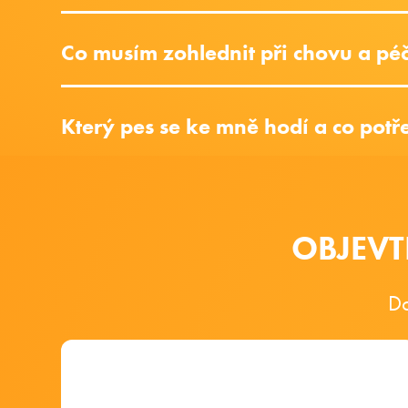
Co musím zohlednit při chovu a péč
Který pes se ke mně hodí a co potř
OBJEVT
Do