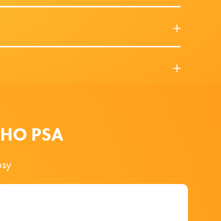
EHO PSA
psy