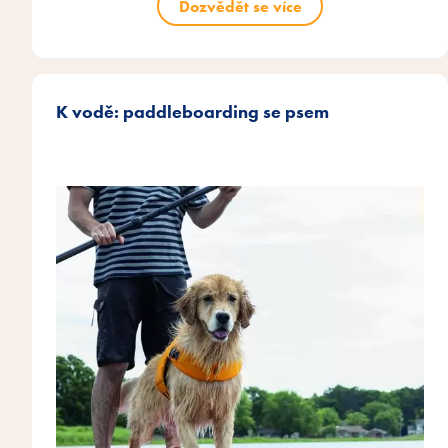
Dozvědět se více
K vodě: paddleboarding se psem