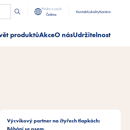
Poloha a jazyk
Kontakt
Lokality
Kariéra
Čeština
vět produktů
Akce
O nás
Udržitelnost
Výcvikový partner na čtyřech tlapkách:
Běhání se psem.