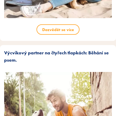
Dozvědět se více
Výcvikový partner na čtyřech tlapkách: Běhání se
psem.