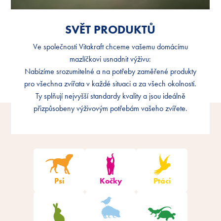
SVĚT PRODUKTŮ
SVĚT PRODUKTŮ
Ve společnosti Vitakraft chceme vašemu domácímu
Ve společnosti Vitakraft chceme vašemu domácímu
mazlíčkovi usnadnit výživu:
mazlíčkovi usnadnit výživu:
Nabízíme srozumitelné a na potřeby zaměřené produkty
Nabízíme srozumitelné a na potřeby zaměřené produkty
pro všechna zvířata v každé situaci a za všech okolností.
pro všechna zvířata v každé situaci a za všech okolností.
Ty splňují nejvyšší standardy kvality a jsou ideálně
Ty splňují nejvyšší standardy kvality a jsou ideálně
přizpůsobeny výživovým potřebám vašeho zvířete.
přizpůsobeny výživovým potřebám vašeho zvířete.
Filtrování produktů
Psi
Kočky
Ptáci