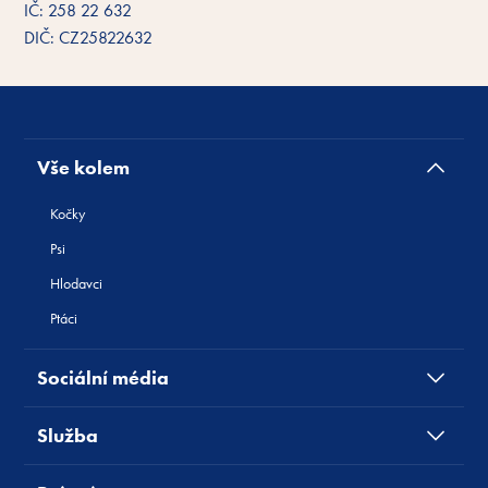
IČ: 258 22 632
DIČ: CZ25822632
Vše kolem
Kočky
Psi
Hlodavci
Ptáci
Sociální média
Služba