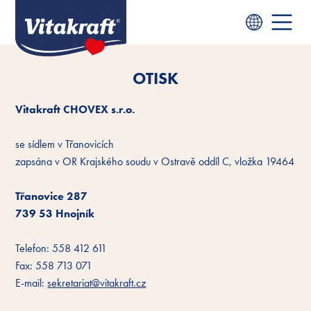
OTISK
Vitakraft CHOVEX s.r.o.
se sídlem v Třanovicích
zapsána v OR Krajského soudu v Ostravě oddíl C, vložka 19464
Třanovice 287
739 53 Hnojník
Telefon: 558 412 611
Fax: 558 713 071
E-mail:
sekretariat@vitakraft.cz