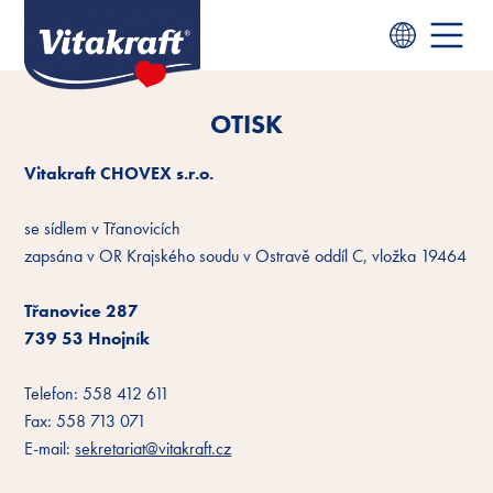
OTISK
Vitakraft CHOVEX s.r.o.
se sídlem v Třanovicích
zapsána v OR Krajského soudu v Ostravě oddíl C, vložka 19464
Třanovice 287
739 53 Hnojník
Telefon: 558 412 611
Fax: 558 713 071
E-mail:
sekretariat@vitakraft.cz