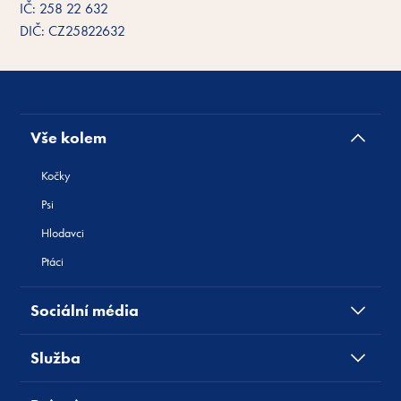
IČ: 258 22 632
DIČ: CZ25822632
Vše kolem
Kočky
Psi
Hlodavci
Ptáci
Sociální média
Služba