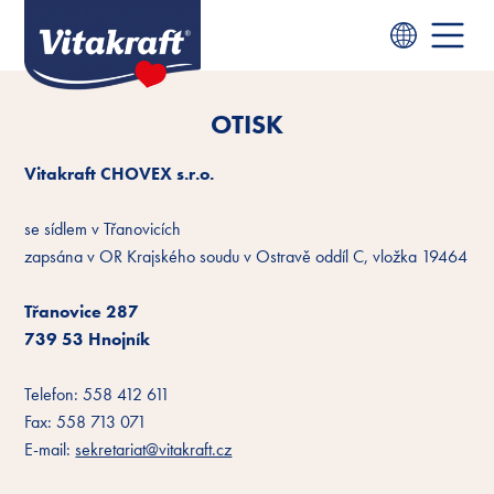
OTISK
Vitakraft CHOVEX s.r.o.
se sídlem v Třanovicích
zapsána v OR Krajského soudu v Ostravě oddíl C, vložka 19464
Třanovice 287
739 53 Hnojník
Telefon: 558 412 611
Fax: 558 713 071
E-mail:
sekretariat@vitakraft.cz