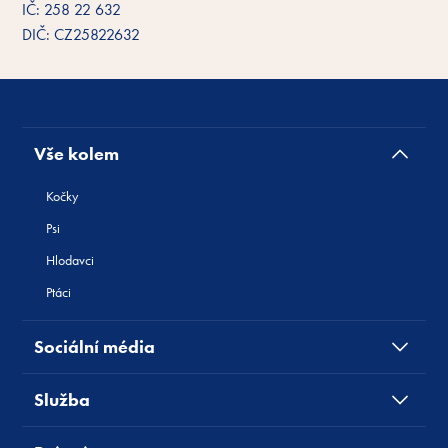
IČ: 258 22 632
DIČ: CZ25822632
Vše kolem
Kočky
Psi
Hlodavci
Ptáci
Sociální média
Služba