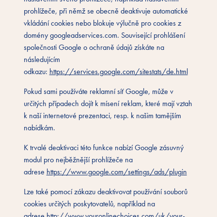
prohlížeče, při němž se obecně deaktivuje automatické
vkládání cookies nebo blokuje výlučně pro cookies z
domény googleadservices.com. Související prohlášení
společnosti Google o ochraně údajů získáte na
následujícím
odkazu:
https://services.google.com/sitestats/de.html
Pokud sami používáte reklamní síť Google, může v
určitých případech dojít k mísení reklam, které mají vztah
k naší internetové prezentaci, resp. k našim tamějším
nabídkám.
K trvalé deaktivaci této funkce nabízí Google zásuvný
modul pro nejběžnější prohlížeče na
adrese
https://www.google.com/settings/ads/plugin
Lze také pomocí zákazu deaktivovat používání souborů
cookies určitých poskytovatelů, například na
adrese
http://www.youronlinechoices.com/uk/your-