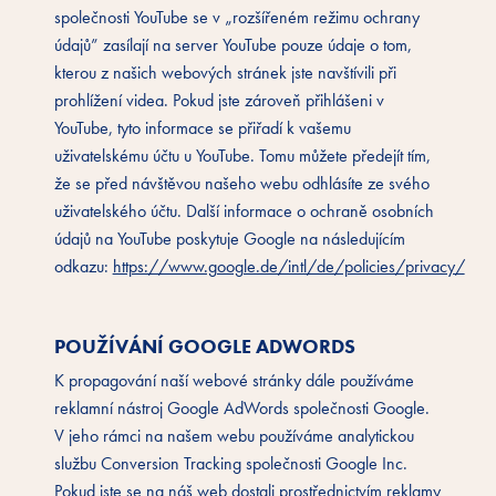
společnosti YouTube se v „rozšířeném režimu ochrany
údajů” zasílají na server YouTube pouze údaje o tom,
kterou z našich webových stránek jste navštívili při
prohlížení videa. Pokud jste zároveň přihlášeni v
YouTube, tyto informace se přiřadí k vašemu
uživatelskému účtu u YouTube. Tomu můžete předejít tím,
že se před návštěvou našeho webu odhlásíte ze svého
uživatelského účtu. Další informace o ochraně osobních
údajů na YouTube poskytuje Google na následujícím
odkazu:
https://www.google.de/intl/de/policies/privacy/
POUŽÍVÁNÍ GOOGLE ADWORDS
K propagování naší webové stránky dále používáme
reklamní nástroj Google AdWords společnosti Google.
V jeho rámci na našem webu používáme analytickou
službu Conversion Tracking společnosti Google Inc.
Pokud jste se na náš web dostali prostřednictvím reklamy