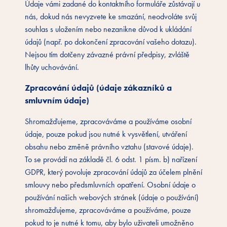
Údaje vámi zadané do kontaktního formuláře zůstávají u
nás, dokud nás nevyzvete ke smazání, neodvoláte svůj
souhlas s uložením nebo nezanikne důvod k ukládání
údajů (např. po dokončení zpracování vašeho dotazu).
Nejsou tím dotčeny závazné právní předpisy, zvláště
lhůty uchovávání.
Zpracování údajů (údaje zákazníků a
smluvním údaje)
Shromažďujeme, zpracováváme a používáme osobní
údaje, pouze pokud jsou nutné k vysvětlení, utváření
obsahu nebo změně právního vztahu (stavové údaje).
To se provádí na základě čl. 6 odst. 1 písm. b) nařízení
GDPR, který povoluje zpracování údajů za účelem plnění
smlouvy nebo předsmluvních opatření. Osobní údaje o
používání našich webových stránek (údaje o používání)
shromažďujeme, zpracováváme a používáme, pouze
pokud to je nutné k tomu, aby bylo uživateli umožněno