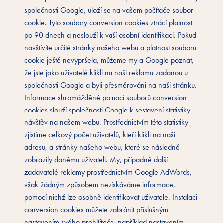
společnosti Google, uloží se na vašem počítače soubor
cookie. Tyto soubory conversion cookies ztrácí platnost
po 90 dnech a neslouží k vaší osobní identifikaci. Pokud
navštívíte určité stránky našeho webu a platnost souboru
cookie ještě nevypršela, můžeme my a Google poznat,
že jste jako uživatelé klikli na naši reklamu zadanou u
společnosti Google a byli přesměrováni na naši stránku.
Informace shromážděné pomocí souborů conversion
cookies slouží společnosti Google k sestavení statistiky
návštěv na našem webu. Prostřednictvím této statistiky
zjistíme celkový počet uživatelů, kteří klikli na naši
adresu, a stránky našeho webu, které se následně
zobrazily danému uživateli. My, případně další
zadavatelé reklamy prostřednictvím Google AdWords,
však žádným způsobem nezískáváme informace,
pomocí nichž lze osobně identifikovat uživatele. Instalaci
conversion cookies můžete zabránit příslušným
nastavením svého prohlížeče, například nastavením