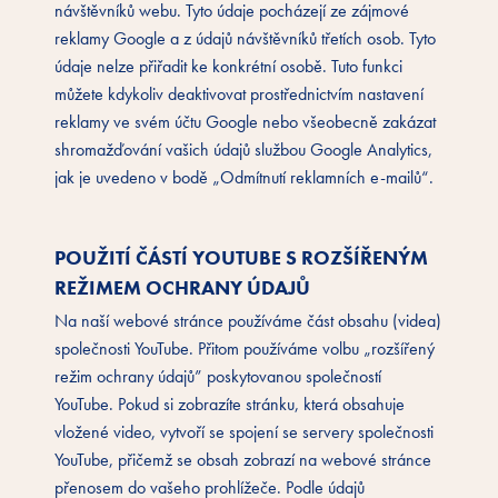
návštěvníků webu. Tyto údaje pocházejí ze zájmové
reklamy Google a z údajů návštěvníků třetích osob. Tyto
údaje nelze přiřadit ke konkrétní osobě. Tuto funkci
můžete kdykoliv deaktivovat prostřednictvím nastavení
reklamy ve svém účtu Google nebo všeobecně zakázat
shromažďování vašich údajů službou Google Analytics,
jak je uvedeno v bodě „Odmítnutí reklamních e-mailů“.
POUŽITÍ ČÁSTÍ YOUTUBE S ROZŠÍŘENÝM
REŽIMEM OCHRANY ÚDAJŮ
Na naší webové stránce používáme část obsahu (videa)
společnosti YouTube. Přitom používáme volbu „rozšířený
režim ochrany údajů” poskytovanou společností
YouTube. Pokud si zobrazíte stránku, která obsahuje
vložené video, vytvoří se spojení se servery společnosti
YouTube, přičemž se obsah zobrazí na webové stránce
přenosem do vašeho prohlížeče. Podle údajů