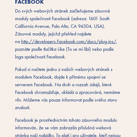
FACEBOOK
Do svých webových stránek začleňujeme zásuvné
moduly společnosti Facebook (adresa: 1601 South
California Avenue, Palo Alto, CA 94304, USA).
Zásuvné moduly, jejichž přehled najdete
na
http://developers.Facebook.com/docs/plug-ins/
,
poznáte podle tlačítka Like (To se mi líbí) nebo podle
loga společnosti Facebook.
Pokud si načtete jednu z našich webových stránek s
modulem Facebook, dojde k přímému spojení se
serverem Facebook. Na druh a rozsah údajů, které
Facebook shromažďuje, ukládá a zpracovává, nemáme
vliv. Můžeme vás pouze informovat podle svého stavu
znalostí.
Facebook je prostřednictvím tohoto zásuvného modulu
informován, že se vám zobrazila příslušná webová
stránka naší nabídky. To platí i pro uživatele, kteří nejsou