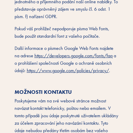
jednotného a příjemného podání naší online nabídky. To
představuje oprávněný zájem ve smyslu čl. 6 odst. 1
písm. f) nařízení GDPR.
Pokud váš prohlížeč nepodporuje písma Web Fonts,
bude použit standardní font z vašeho počítače.
Další informace o písmech Google Web Fonts najdete
na adrese
https://developers.google.com/fonts/faq
a
o prohlášení společnosti Google o ochraně osobních
údajů:
https://www.google.com/policies/privacy/
.
MOŽNOSTI KONTAKTU
Poskytujeme vám na své webové stránce možnost
navázat kontakt telefonicky, poštou nebo emailem. V
tomto případě jsou údaje poskytnuté uživatelem ukládány
za účelem zpracování jeho navázání kontaktu. Tyto
údaje nebudou předány třetím osobám bez vašeho