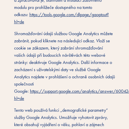
a zpracovával je, stáhnutím a instalací zásuvného
modulu pro prohlížeče dostupného na tomto
odkazu:
https://tools.google.com/dlpage/gaoptout?
hl=de
Shromažďování údajů službou Google Analytics můžete
zabránit, pokud kliknete na následující odkaz. Vloží se
cookie se zákazem, který zabrání shromažďování
vašich údajů při budoucích návštěvách této webové
stránky: deaktivuje Google Analytics. Další informace o
zacházení s uživatelskými daty ve službě Google
Analytics najdete v prohlášení o ochraně osobních údajů
společnosti
Google:
https://support.google.com/analytics/answer/6004
hl=de
Tento web používá funkci „demografické parametry“
služby Google Analytics. Umožňuje vyhotovit zprávy,
které obsahují vyjádření o věku, pohlaví a zájmech