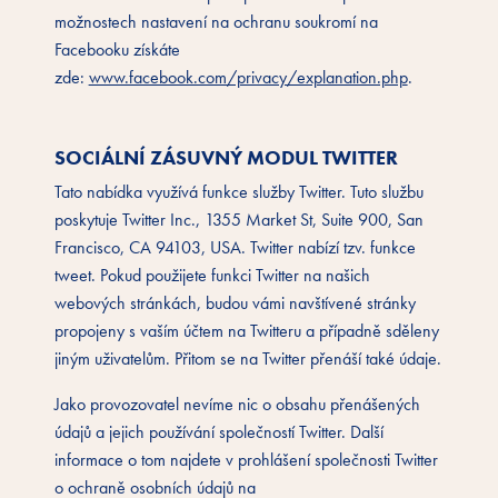
možnostech nastavení na ochranu soukromí na
Facebooku získáte
zde:
www.facebook.com/privacy/explanation.php
.
SOCIÁLNÍ ZÁSUVNÝ MODUL TWITTER
Tato nabídka využívá funkce služby Twitter. Tuto službu
poskytuje Twitter Inc., 1355 Market St, Suite 900, San
Francisco, CA 94103, USA. Twitter nabízí tzv. funkce
tweet. Pokud použijete funkci Twitter na našich
webových stránkách, budou vámi navštívené stránky
propojeny s vaším účtem na Twitteru a případně sděleny
jiným uživatelům. Přitom se na Twitter přenáší také údaje.
Jako provozovatel nevíme nic o obsahu přenášených
údajů a jejich používání společností Twitter. Další
informace o tom najdete v prohlášení společnosti Twitter
o ochraně osobních údajů na