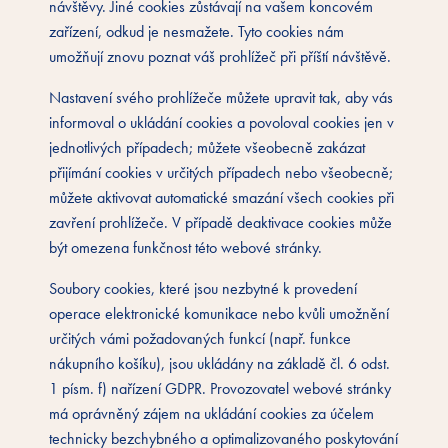
návštěvy. Jiné cookies zůstávají na vašem koncovém
zařízení, odkud je nesmažete. Tyto cookies nám
umožňují znovu poznat váš prohlížeč při příští návštěvě.
Nastavení svého prohlížeče můžete upravit tak, aby vás
informoval o ukládání cookies a povoloval cookies jen v
jednotlivých případech; můžete všeobecně zakázat
přijímání cookies v určitých případech nebo všeobecně;
můžete aktivovat automatické smazání všech cookies při
zavření prohlížeče. V případě deaktivace cookies může
být omezena funkčnost této webové stránky.
Soubory cookies, které jsou nezbytné k provedení
operace elektronické komunikace nebo kvůli umožnění
určitých vámi požadovaných funkcí (např. funkce
nákupního košíku), jsou ukládány na základě čl. 6 odst.
1 písm. f) nařízení GDPR. Provozovatel webové stránky
má oprávněný zájem na ukládání cookies za účelem
technicky bezchybného a optimalizovaného poskytování