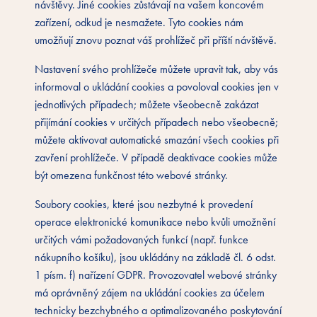
návštěvy. Jiné cookies zůstávají na vašem koncovém
zařízení, odkud je nesmažete. Tyto cookies nám
umožňují znovu poznat váš prohlížeč při příští návštěvě.
Nastavení svého prohlížeče můžete upravit tak, aby vás
informoval o ukládání cookies a povoloval cookies jen v
jednotlivých případech; můžete všeobecně zakázat
přijímání cookies v určitých případech nebo všeobecně;
můžete aktivovat automatické smazání všech cookies při
zavření prohlížeče. V případě deaktivace cookies může
být omezena funkčnost této webové stránky.
Soubory cookies, které jsou nezbytné k provedení
operace elektronické komunikace nebo kvůli umožnění
určitých vámi požadovaných funkcí (např. funkce
nákupního košíku), jsou ukládány na základě čl. 6 odst.
1 písm. f) nařízení GDPR. Provozovatel webové stránky
má oprávněný zájem na ukládání cookies za účelem
technicky bezchybného a optimalizovaného poskytování