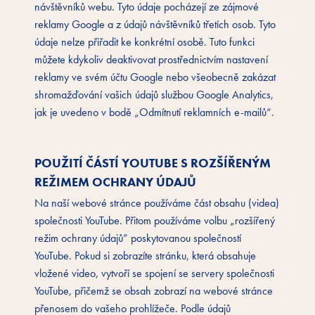
návštěvníků webu. Tyto údaje pocházejí ze zájmové
reklamy Google a z údajů návštěvníků třetích osob. Tyto
údaje nelze přiřadit ke konkrétní osobě. Tuto funkci
můžete kdykoliv deaktivovat prostřednictvím nastavení
reklamy ve svém účtu Google nebo všeobecně zakázat
shromažďování vašich údajů službou Google Analytics,
jak je uvedeno v bodě „Odmítnutí reklamních e-mailů“.
POUŽITÍ ČÁSTÍ YOUTUBE S ROZŠÍŘENÝM
REŽIMEM OCHRANY ÚDAJŮ
Na naší webové stránce používáme část obsahu (videa)
společnosti YouTube. Přitom používáme volbu „rozšířený
režim ochrany údajů” poskytovanou společností
YouTube. Pokud si zobrazíte stránku, která obsahuje
vložené video, vytvoří se spojení se servery společnosti
YouTube, přičemž se obsah zobrazí na webové stránce
přenosem do vašeho prohlížeče. Podle údajů