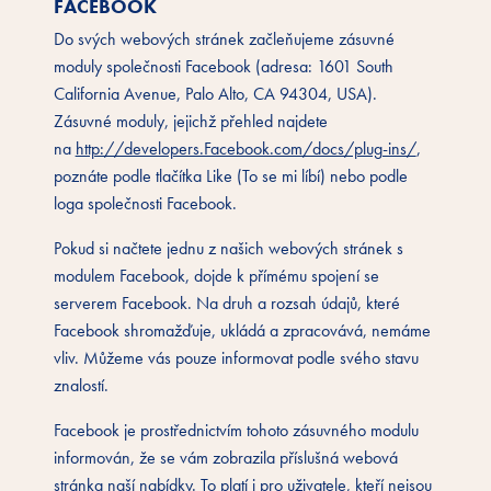
FACEBOOK
Do svých webových stránek začleňujeme zásuvné
moduly společnosti Facebook (adresa: 1601 South
California Avenue, Palo Alto, CA 94304, USA).
Zásuvné moduly, jejichž přehled najdete
na
http://developers.Facebook.com/docs/plug-ins/
,
poznáte podle tlačítka Like (To se mi líbí) nebo podle
loga společnosti Facebook.
Pokud si načtete jednu z našich webových stránek s
modulem Facebook, dojde k přímému spojení se
serverem Facebook. Na druh a rozsah údajů, které
Facebook shromažďuje, ukládá a zpracovává, nemáme
vliv. Můžeme vás pouze informovat podle svého stavu
znalostí.
Facebook je prostřednictvím tohoto zásuvného modulu
informován, že se vám zobrazila příslušná webová
stránka naší nabídky. To platí i pro uživatele, kteří nejsou