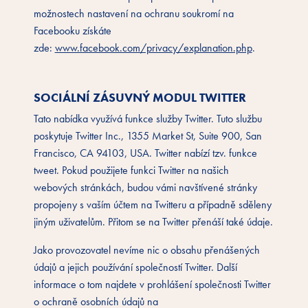
možnostech nastavení na ochranu soukromí na
Facebooku získáte
zde:
www.facebook.com/privacy/explanation.php
.
SOCIÁLNÍ ZÁSUVNÝ MODUL TWITTER
Tato nabídka využívá funkce služby Twitter. Tuto službu
poskytuje Twitter Inc., 1355 Market St, Suite 900, San
Francisco, CA 94103, USA. Twitter nabízí tzv. funkce
tweet. Pokud použijete funkci Twitter na našich
webových stránkách, budou vámi navštívené stránky
propojeny s vaším účtem na Twitteru a případně sděleny
jiným uživatelům. Přitom se na Twitter přenáší také údaje.
Jako provozovatel nevíme nic o obsahu přenášených
údajů a jejich používání společností Twitter. Další
informace o tom najdete v prohlášení společnosti Twitter
o ochraně osobních údajů na