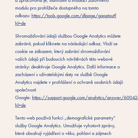
a zpracovával je, stáhnutím a instalací zásuvného
modulu pro prohlížeče dostupného na tomto
odkazu:
https://tools.google.com/dlpage/gaoptout?
hl=de
Shromažďování údajů službou Google Analytics můžete
zabránit, pokud kliknete na následující odkaz. Vloží se
cookie se zákazem, který zabrání shromažďování
vašich údajů při budoucích návštěvách této webové
stránky: deaktivuje Google Analytics. Další informace o
zacházení s uživatelskými daty ve službě Google
Analytics najdete v prohlášení o ochraně osobních údajů
společnosti
Google:
https://support.google.com/analytics/answer/6004
hl=de
Tento web používá funkci „demografické parametry“
služby Google Analytics. Umožňuje vyhotovit zprávy,
které obsahují vyjádření o věku, pohlaví a zájmech