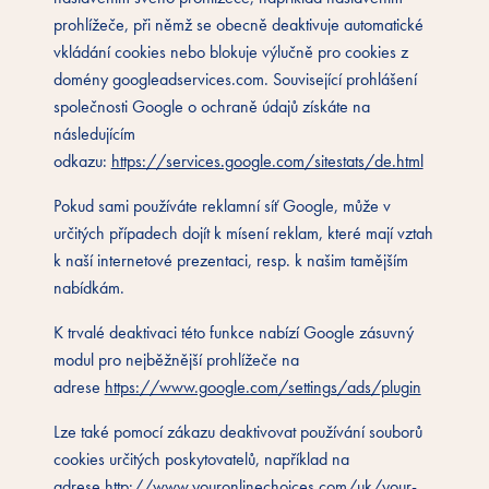
prohlížeče, při němž se obecně deaktivuje automatické
vkládání cookies nebo blokuje výlučně pro cookies z
domény googleadservices.com. Související prohlášení
společnosti Google o ochraně údajů získáte na
následujícím
odkazu:
https://services.google.com/sitestats/de.html
Pokud sami používáte reklamní síť Google, může v
určitých případech dojít k mísení reklam, které mají vztah
k naší internetové prezentaci, resp. k našim tamějším
nabídkám.
K trvalé deaktivaci této funkce nabízí Google zásuvný
modul pro nejběžnější prohlížeče na
adrese
https://www.google.com/settings/ads/plugin
Lze také pomocí zákazu deaktivovat používání souborů
cookies určitých poskytovatelů, například na
adrese
http://www.youronlinechoices.com/uk/your-