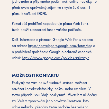
jednotného a příjemného podání naší online nabídky. To
představuje oprávněný zájem ve smyslu čl. 6 odst. 1
písm. f) nařízení GDPR.
Pokud váš prohlížeč nepodporuje písma Web Fonts,
bude použit standardní font z vašeho počítače.
Další informace o písmech Google Web Fonts najdete
na adrese
https://developers.google.com/fonts/faq
a
o prohlášení společnosti Google o ochraně osobních
údajů:
https://www.google.com/policies/privacy/
.
MOŽNOSTI KONTAKTU
Poskytujeme vám na své webové stránce možnost
navázat kontakt telefonicky, poštou nebo emailem. V
tomto případě jsou údaje poskytnuté uživatelem ukládány
za účelem zpracování jeho navázání kontaktu. Tyto
údaje nebudou předány třetím osobám bez vašeho