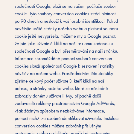
společnosti Google, uloží se na vašem počítače soubor
cookie. Tyto soubory conversion cookies ztrácí platnost
po 90 dnech a neslouží k vaší osobní identifikaci. Pokud
navštívíte určité stránky našeho webu a platnost souboru
cookie ještě nevypršela, můžeme my a Google poznat,
že jste jako uživatelé klikli na naši reklamu zadanou u
společnosti Google a byli přesměrováni na naši stránku.
Informace shromážděné pomocí souborů conversion
cookies slouží společnosti Google k sestavení statistiky
návštěv na našem webu. Prostřednictvím této statistiky
zjistíme celkový počet uživatelů, kteří klikli na naši
adresu, a stránky našeho webu, které se následně
zobrazily danému uživateli. My, případně další
zadavatelé reklamy prostřednictvím Google AdWords,
však žádným způsobem nezískáváme informace,
pomocí nichž lze osobně identifikovat uživatele. Instalaci
conversion cookies můžete zabránit příslušným
nastavením svého prohlížeče, například nastavením