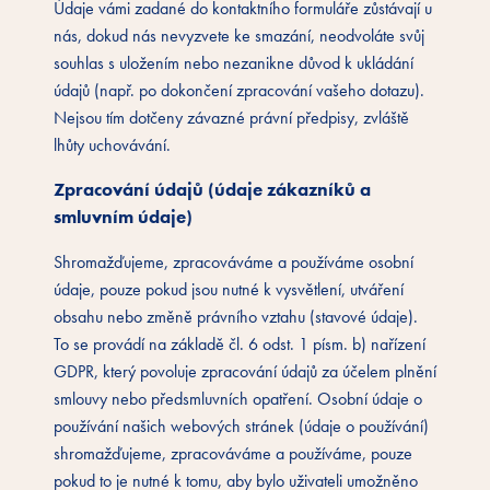
Údaje vámi zadané do kontaktního formuláře zůstávají u
nás, dokud nás nevyzvete ke smazání, neodvoláte svůj
souhlas s uložením nebo nezanikne důvod k ukládání
údajů (např. po dokončení zpracování vašeho dotazu).
Nejsou tím dotčeny závazné právní předpisy, zvláště
lhůty uchovávání.
Zpracování údajů (údaje zákazníků a
smluvním údaje)
Shromažďujeme, zpracováváme a používáme osobní
údaje, pouze pokud jsou nutné k vysvětlení, utváření
obsahu nebo změně právního vztahu (stavové údaje).
To se provádí na základě čl. 6 odst. 1 písm. b) nařízení
GDPR, který povoluje zpracování údajů za účelem plnění
smlouvy nebo předsmluvních opatření. Osobní údaje o
používání našich webových stránek (údaje o používání)
shromažďujeme, zpracováváme a používáme, pouze
pokud to je nutné k tomu, aby bylo uživateli umožněno