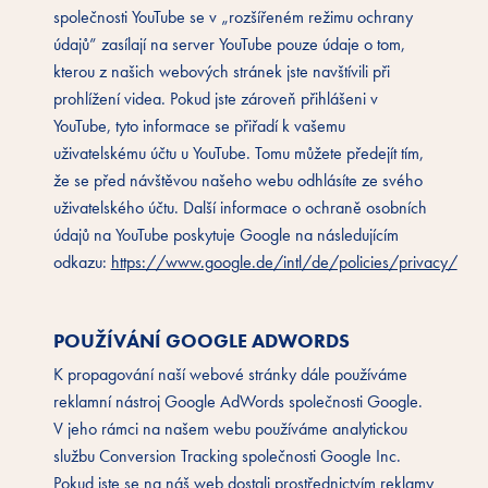
společnosti YouTube se v „rozšířeném režimu ochrany
údajů” zasílají na server YouTube pouze údaje o tom,
kterou z našich webových stránek jste navštívili při
prohlížení videa. Pokud jste zároveň přihlášeni v
YouTube, tyto informace se přiřadí k vašemu
uživatelskému účtu u YouTube. Tomu můžete předejít tím,
že se před návštěvou našeho webu odhlásíte ze svého
uživatelského účtu. Další informace o ochraně osobních
údajů na YouTube poskytuje Google na následujícím
odkazu:
https://www.google.de/intl/de/policies/privacy/
POUŽÍVÁNÍ GOOGLE ADWORDS
K propagování naší webové stránky dále používáme
reklamní nástroj Google AdWords společnosti Google.
V jeho rámci na našem webu používáme analytickou
službu Conversion Tracking společnosti Google Inc.
Pokud jste se na náš web dostali prostřednictvím reklamy