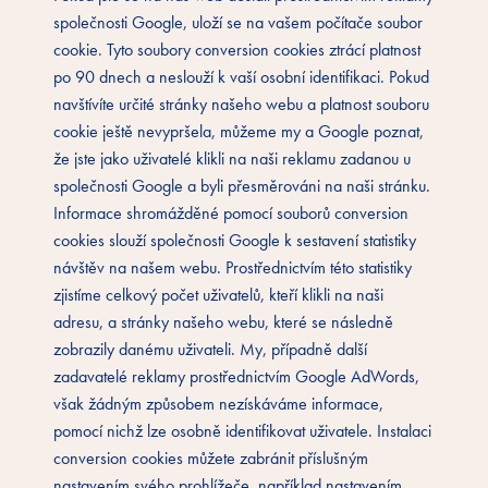
společnosti Google, uloží se na vašem počítače soubor
cookie. Tyto soubory conversion cookies ztrácí platnost
po 90 dnech a neslouží k vaší osobní identifikaci. Pokud
navštívíte určité stránky našeho webu a platnost souboru
cookie ještě nevypršela, můžeme my a Google poznat,
že jste jako uživatelé klikli na naši reklamu zadanou u
společnosti Google a byli přesměrováni na naši stránku.
Informace shromážděné pomocí souborů conversion
cookies slouží společnosti Google k sestavení statistiky
návštěv na našem webu. Prostřednictvím této statistiky
zjistíme celkový počet uživatelů, kteří klikli na naši
adresu, a stránky našeho webu, které se následně
zobrazily danému uživateli. My, případně další
zadavatelé reklamy prostřednictvím Google AdWords,
však žádným způsobem nezískáváme informace,
pomocí nichž lze osobně identifikovat uživatele. Instalaci
conversion cookies můžete zabránit příslušným
nastavením svého prohlížeče, například nastavením