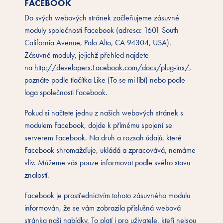
FACEBOOK
Do svých webových stránek začleňujeme zásuvné
moduly společnosti Facebook (adresa: 1601 South
California Avenue, Palo Alto, CA 94304, USA).
Zásuvné moduly, jejichž přehled najdete
na
http://developers.Facebook.com/docs/plug-ins/
,
poznáte podle tlačítka Like (To se mi líbí) nebo podle
loga společnosti Facebook.
Pokud si načtete jednu z našich webových stránek s
modulem Facebook, dojde k přímému spojení se
serverem Facebook. Na druh a rozsah údajů, které
Facebook shromažďuje, ukládá a zpracovává, nemáme
vliv. Můžeme vás pouze informovat podle svého stavu
znalostí.
Facebook je prostřednictvím tohoto zásuvného modulu
informován, že se vám zobrazila příslušná webová
stránka naší nabídky. To platí i pro uživatele, kteří nejsou