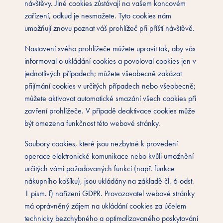
návštěvy. Jiné cookies zůstávají na vašem koncovém
zařízení, odkud je nesmažete. Tyto cookies nám
umožňují znovu poznat váš prohlížeč při příští návštěvě.
Nastavení svého prohlížeče můžete upravit tak, aby vás
informoval o ukládání cookies a povoloval cookies jen v
jednotlivých případech; můžete všeobecně zakázat
přijímání cookies v určitých případech nebo všeobecně;
můžete aktivovat automatické smazání všech cookies při
zavření prohlížeče. V případě deaktivace cookies může
být omezena funkčnost této webové stránky.
Soubory cookies, které jsou nezbytné k provedení
operace elektronické komunikace nebo kvůli umožnění
určitých vámi požadovaných funkcí (např. funkce
nákupního košíku), jsou ukládány na základě čl. 6 odst.
1 písm. f) nařízení GDPR. Provozovatel webové stránky
má oprávněný zájem na ukládání cookies za účelem
technicky bezchybného a optimalizovaného poskytování