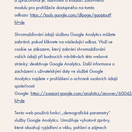
a zpracovával je, stáhnutím a instalací zásuvného
modulu pro prohlížeče dostupného na tomto
odkazu:
https://tools.google.com/dlpage/gaoptout?
hl=de
Shromažďování údajů službou Google Analytics můžete
zabránit, pokud kliknete na následující odkaz. Vloží se
cookie se zákazem, který zabrání shromažďování
vašich údajů při budoucích návštěvách této webové
stránky: deaktivuje Google Analytics. Další informace o
zacházení s uživatelskými daty ve službě Google
Analytics najdete v prohlášení o ochraně osobních údajů
společnosti
Google:
https://support.google.com/analytics/answer/6004
hl=de
Tento web používá funkci „demografické parametry“
služby Google Analytics. Umožňuje vyhotovit zprávy,
které obsahují vyjádření o věku, pohlaví a zájmech