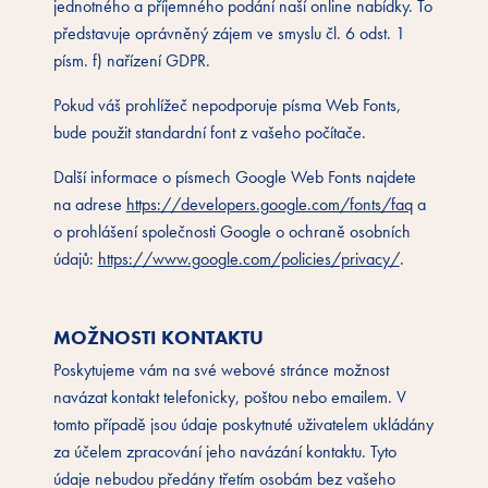
jednotného a příjemného podání naší online nabídky. To
představuje oprávněný zájem ve smyslu čl. 6 odst. 1
písm. f) nařízení GDPR.
Pokud váš prohlížeč nepodporuje písma Web Fonts,
bude použit standardní font z vašeho počítače.
Další informace o písmech Google Web Fonts najdete
na adrese
https://developers.google.com/fonts/faq
a
o prohlášení společnosti Google o ochraně osobních
údajů:
https://www.google.com/policies/privacy/
.
MOŽNOSTI KONTAKTU
Poskytujeme vám na své webové stránce možnost
navázat kontakt telefonicky, poštou nebo emailem. V
tomto případě jsou údaje poskytnuté uživatelem ukládány
za účelem zpracování jeho navázání kontaktu. Tyto
údaje nebudou předány třetím osobám bez vašeho