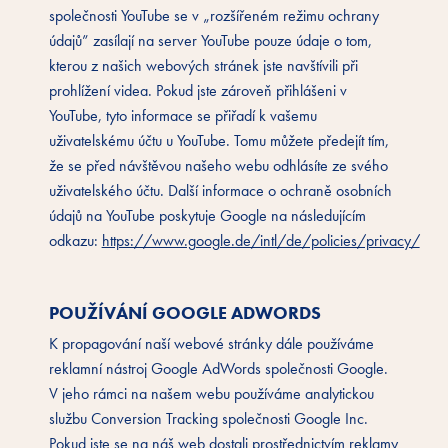
společnosti YouTube se v „rozšířeném režimu ochrany
údajů” zasílají na server YouTube pouze údaje o tom,
kterou z našich webových stránek jste navštívili při
prohlížení videa. Pokud jste zároveň přihlášeni v
YouTube, tyto informace se přiřadí k vašemu
uživatelskému účtu u YouTube. Tomu můžete předejít tím,
že se před návštěvou našeho webu odhlásíte ze svého
uživatelského účtu. Další informace o ochraně osobních
údajů na YouTube poskytuje Google na následujícím
odkazu:
https://www.google.de/intl/de/policies/privacy/
POUŽÍVÁNÍ GOOGLE ADWORDS
K propagování naší webové stránky dále používáme
reklamní nástroj Google AdWords společnosti Google.
V jeho rámci na našem webu používáme analytickou
službu Conversion Tracking společnosti Google Inc.
Pokud jste se na náš web dostali prostřednictvím reklamy