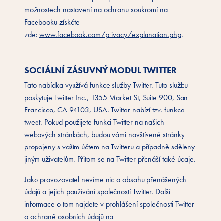
možnostech nastavení na ochranu soukromí na
Facebooku získáte
zde:
www.facebook.com/privacy/explanation.php
.
SOCIÁLNÍ ZÁSUVNÝ MODUL TWITTER
Tato nabídka využívá funkce služby Twitter. Tuto službu
poskytuje Twitter Inc., 1355 Market St, Suite 900, San
Francisco, CA 94103, USA. Twitter nabízí tzv. funkce
tweet. Pokud použijete funkci Twitter na našich
webových stránkách, budou vámi navštívené stránky
propojeny s vaším účtem na Twitteru a případně sděleny
jiným uživatelům. Přitom se na Twitter přenáší také údaje.
Jako provozovatel nevíme nic o obsahu přenášených
údajů a jejich používání společností Twitter. Další
informace o tom najdete v prohlášení společnosti Twitter
o ochraně osobních údajů na