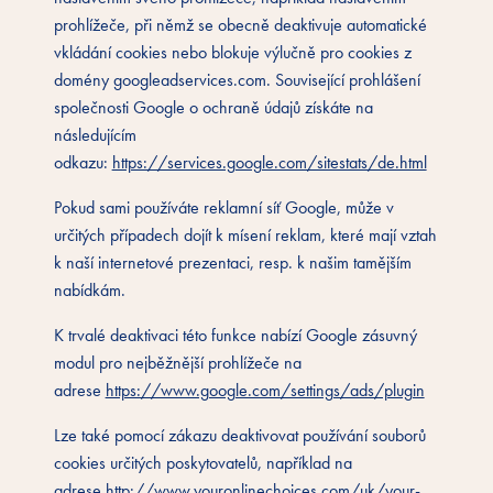
prohlížeče, při němž se obecně deaktivuje automatické
vkládání cookies nebo blokuje výlučně pro cookies z
domény googleadservices.com. Související prohlášení
společnosti Google o ochraně údajů získáte na
následujícím
odkazu:
https://services.google.com/sitestats/de.html
Pokud sami používáte reklamní síť Google, může v
určitých případech dojít k mísení reklam, které mají vztah
k naší internetové prezentaci, resp. k našim tamějším
nabídkám.
K trvalé deaktivaci této funkce nabízí Google zásuvný
modul pro nejběžnější prohlížeče na
adrese
https://www.google.com/settings/ads/plugin
Lze také pomocí zákazu deaktivovat používání souborů
cookies určitých poskytovatelů, například na
adrese
http://www.youronlinechoices.com/uk/your-