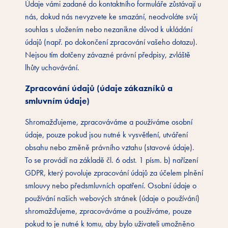
Údaje vámi zadané do kontaktního formuláře zůstávají u
nás, dokud nás nevyzvete ke smazání, neodvoláte svůj
souhlas s uložením nebo nezanikne důvod k ukládání
údajů (např. po dokončení zpracování vašeho dotazu).
Nejsou tím dotčeny závazné právní předpisy, zvláště
lhůty uchovávání.
Zpracování údajů (údaje zákazníků a
smluvním údaje)
Shromažďujeme, zpracováváme a používáme osobní
údaje, pouze pokud jsou nutné k vysvětlení, utváření
obsahu nebo změně právního vztahu (stavové údaje).
To se provádí na základě čl. 6 odst. 1 písm. b) nařízení
GDPR, který povoluje zpracování údajů za účelem plnění
smlouvy nebo předsmluvních opatření. Osobní údaje o
používání našich webových stránek (údaje o používání)
shromažďujeme, zpracováváme a používáme, pouze
pokud to je nutné k tomu, aby bylo uživateli umožněno