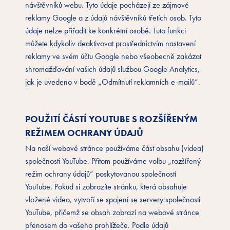
návštěvníků webu. Tyto údaje pocházejí ze zájmové
reklamy Google a z údajů návštěvníků třetích osob. Tyto
údaje nelze přiřadit ke konkrétní osobě. Tuto funkci
můžete kdykoliv deaktivovat prostřednictvím nastavení
reklamy ve svém účtu Google nebo všeobecně zakázat
shromažďování vašich údajů službou Google Analytics,
jak je uvedeno v bodě „Odmítnutí reklamních e-mailů“.
POUŽITÍ ČÁSTÍ YOUTUBE S ROZŠÍŘENÝM
REŽIMEM OCHRANY ÚDAJŮ
Na naší webové stránce používáme část obsahu (videa)
společnosti YouTube. Přitom používáme volbu „rozšířený
režim ochrany údajů” poskytovanou společností
YouTube. Pokud si zobrazíte stránku, která obsahuje
vložené video, vytvoří se spojení se servery společnosti
YouTube, přičemž se obsah zobrazí na webové stránce
přenosem do vašeho prohlížeče. Podle údajů