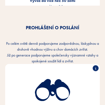
Vývoz do více než 50 zemí
po celém světě.
PROHLÁŠENÍ O POSLÁNÍ
Po celém světě denně podporujeme zodpovědnou, láskyplnou a
druhově vhodnou výživu a chov domácích zvířat.
Již po generace podporujeme společensky významné vztahy a
spokojené soužití lidí a zvířat.
Chápeme důvěrné pouto mezi lidmi a zvířaty a
chceme toto pouto každý den zlepšovat. V každém
zvířecím domově a všude na světě.
Věrni poselství naší značky