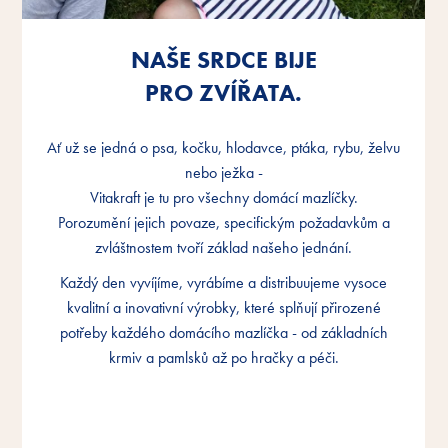
NAŠE SRDCE BIJE
NAŠE SRDCE BIJE
NAŠE SRDCE BIJE
PRO ZVÍŘATA.
PRO ZVÍŘATA.
PRO ZVÍŘATA.
Ať už se jedná o psa, kočku, hlodavce, ptáka, rybu, želvu
Ať už se jedná o psa, kočku, hlodavce, ptáka, rybu, želvu
Ať už se jedná o psa, kočku, hlodavce, ptáka, rybu, želvu
nebo ježka -
nebo ježka -
nebo ježka -
Vitakraft je tu pro všechny domácí mazlíčky.
Vitakraft je tu pro všechny domácí mazlíčky.
Vitakraft je tu pro všechny domácí mazlíčky.
Porozumění jejich povaze, specifickým požadavkům a
Porozumění jejich povaze, specifickým požadavkům a
Porozumění jejich povaze, specifickým požadavkům a
zvláštnostem tvoří základ našeho jednání.
zvláštnostem tvoří základ našeho jednání.
zvláštnostem tvoří základ našeho jednání.
Každý den vyvíjíme, vyrábíme a distribuujeme vysoce
Každý den vyvíjíme, vyrábíme a distribuujeme vysoce
Každý den vyvíjíme, vyrábíme a distribuujeme vysoce
kvalitní a inovativní výrobky, které splňují přirozené
kvalitní a inovativní výrobky, které splňují přirozené
kvalitní a inovativní výrobky, které splňují přirozené
potřeby každého domácího mazlíčka - od základních
potřeby každého domácího mazlíčka - od základních
potřeby každého domácího mazlíčka - od základních
krmiv a pamlsků až po hračky a péči.
krmiv a pamlsků až po hračky a péči.
krmiv a pamlsků až po hračky a péči.