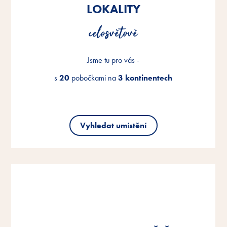
LOKALITY
LOKALITY
LOKALITY
celosvětově
celosvětově
celosvětově
Jsme tu pro vás -
Jsme tu pro vás -
Jsme tu pro vás -
s
s
s
20
20
20
pobočkami na
pobočkami na
pobočkami na
3 kontinentech
3 kontinentech
3 kontinentech
Vyhledat umístění
Vyhledat umístění
Vyhledat umístění