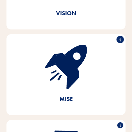
Vitakraft. Z lásky.
VISION
S nadšením a empatií pro potřeby domácích mazlíčků
a jejich majitelů vyvíjíme, vyrábíme a distribuujeme
inovativní, vysoce kvalitní a na potřeby zaměřené
produkty. Prostřednictvím udržitelných opatření
přispíváme k ochraně životně důležitých přírodních
zdrojů.
MISE