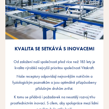
KVALITA SE SETKÁVÁ S INOVACEMI
KVALITA SE SETKÁVÁ S INOVACEMI
KVALITA SE SETKÁVÁ S INOVACEMI
Od založení naší společnosti před více než 185 lety je
Od založení naší společnosti před více než 185 lety je
Od založení naší společnosti před více než 185 lety je
kvalita výrobků nejvyšší prioritou společnosti Vitakraft.
kvalita výrobků nejvyšší prioritou společnosti Vitakraft.
kvalita výrobků nejvyšší prioritou společnosti Vitakraft.
Naše receptury odpovídají nejnovějším nutričním a
Naše receptury odpovídají nejnovějším nutričním a
Naše receptury odpovídají nejnovějším nutričním a
fyziologickým poznatkům a jsou optimálně přizpůsobeny
fyziologickým poznatkům a jsou optimálně přizpůsobeny
fyziologickým poznatkům a jsou optimálně přizpůsobeny
příslušným druhům zvířat.
příslušným druhům zvířat.
příslušným druhům zvířat.
K tomu se přidává i požadavek na neustálý rozvoj trhu
K tomu se přidává i požadavek na neustálý rozvoj trhu
K tomu se přidává i požadavek na neustálý rozvoj trhu
prostřednictvím inovací. S cílem, aby spolupráce mezi lidmi
prostřednictvím inovací. S cílem, aby spolupráce mezi lidmi
prostřednictvím inovací. S cílem, aby spolupráce mezi lidmi