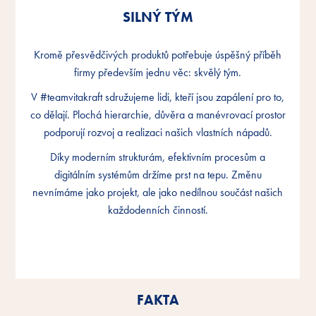
SILNÝ TÝM
SILNÝ TÝM
SILNÝ TÝM
Kromě přesvědčivých produktů potřebuje úspěšný příběh
Kromě přesvědčivých produktů potřebuje úspěšný příběh
Kromě přesvědčivých produktů potřebuje úspěšný příběh
firmy především jednu věc: skvělý tým.
firmy především jednu věc: skvělý tým.
firmy především jednu věc: skvělý tým.
V #teamvitakraft sdružujeme lidi, kteří jsou zapálení pro to,
V #teamvitakraft sdružujeme lidi, kteří jsou zapálení pro to,
V #teamvitakraft sdružujeme lidi, kteří jsou zapálení pro to,
co dělají. Plochá hierarchie, důvěra a manévrovací prostor
co dělají. Plochá hierarchie, důvěra a manévrovací prostor
co dělají. Plochá hierarchie, důvěra a manévrovací prostor
podporují rozvoj a realizaci našich vlastních nápadů.
podporují rozvoj a realizaci našich vlastních nápadů.
podporují rozvoj a realizaci našich vlastních nápadů.
Díky moderním strukturám, efektivním procesům a
Díky moderním strukturám, efektivním procesům a
Díky moderním strukturám, efektivním procesům a
digitálním systémům držíme prst na tepu. Změnu
digitálním systémům držíme prst na tepu. Změnu
digitálním systémům držíme prst na tepu. Změnu
nevnímáme jako projekt, ale jako nedílnou součást našich
nevnímáme jako projekt, ale jako nedílnou součást našich
nevnímáme jako projekt, ale jako nedílnou součást našich
každodenních činností.
každodenních činností.
každodenních činností.
FAKTA