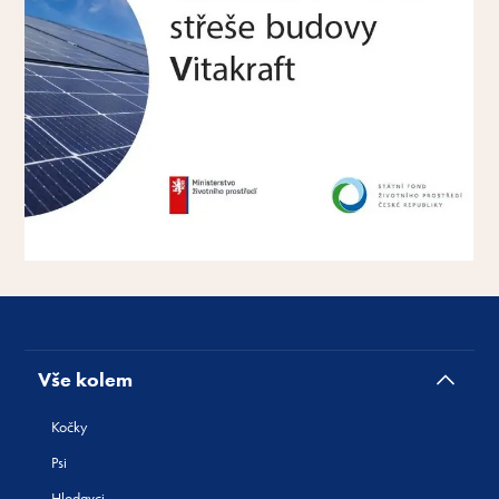
Vše kolem
Kočky
Psi
Hlodavci