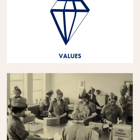
Vynikající výkonnost, partnerská spolupráce,
inovativní síla a odpovědné jednání - to jsou pilíře, na
kterých jsou založeny hodnoty naší společnosti.
Tyto základní hodnoty jsou základem a orientací pro
naše myšlení a jednání a pomáhají nám rozvíjet se a
růst - jako jednotlivým osobnostem i jako společnosti.
VALUES