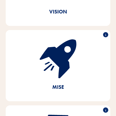
Vitakraft. Z lásky.
VISION
S nadšením a empatií pro potřeby domácích mazlíčků
a jejich majitelů vyvíjíme, vyrábíme a distribuujeme
inovativní, vysoce kvalitní a na potřeby zaměřené
produkty. Prostřednictvím udržitelných opatření
přispíváme k ochraně životně důležitých přírodních
zdrojů.
MISE