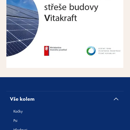
Vše kolem
Kočky
Psi
Hlodavci