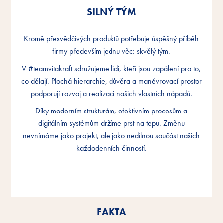
SILNÝ TÝM
SILNÝ TÝM
SILNÝ TÝM
Kromě přesvědčivých produktů potřebuje úspěšný příběh
Kromě přesvědčivých produktů potřebuje úspěšný příběh
Kromě přesvědčivých produktů potřebuje úspěšný příběh
firmy především jednu věc: skvělý tým.
firmy především jednu věc: skvělý tým.
firmy především jednu věc: skvělý tým.
V #teamvitakraft sdružujeme lidi, kteří jsou zapálení pro to,
V #teamvitakraft sdružujeme lidi, kteří jsou zapálení pro to,
V #teamvitakraft sdružujeme lidi, kteří jsou zapálení pro to,
co dělají. Plochá hierarchie, důvěra a manévrovací prostor
co dělají. Plochá hierarchie, důvěra a manévrovací prostor
co dělají. Plochá hierarchie, důvěra a manévrovací prostor
podporují rozvoj a realizaci našich vlastních nápadů.
podporují rozvoj a realizaci našich vlastních nápadů.
podporují rozvoj a realizaci našich vlastních nápadů.
Díky moderním strukturám, efektivním procesům a
Díky moderním strukturám, efektivním procesům a
Díky moderním strukturám, efektivním procesům a
digitálním systémům držíme prst na tepu. Změnu
digitálním systémům držíme prst na tepu. Změnu
digitálním systémům držíme prst na tepu. Změnu
nevnímáme jako projekt, ale jako nedílnou součást našich
nevnímáme jako projekt, ale jako nedílnou součást našich
nevnímáme jako projekt, ale jako nedílnou součást našich
každodenních činností.
každodenních činností.
každodenních činností.
FAKTA