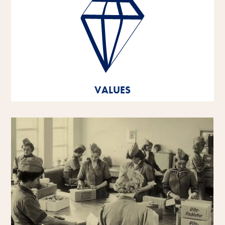
Vynikající výkonnost, partnerská spolupráce,
inovativní síla a odpovědné jednání - to jsou pilíře, na
kterých jsou založeny hodnoty naší společnosti.
Tyto základní hodnoty jsou základem a orientací pro
naše myšlení a jednání a pomáhají nám rozvíjet se a
růst - jako jednotlivým osobnostem i jako společnosti.
VALUES