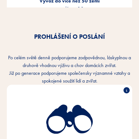
Vývoz do více než 50 zemí
po celém světě.
PROHLÁŠENÍ O POSLÁNÍ
Po celém světě denně podporujeme zodpovědnou, láskyplnou a
druhově vhodnou výživu a chov domácích zvířat.
Již po generace podporujeme společensky významné vztahy a
spokojené soužití lidí a zvířat.
Chápeme důvěrné pouto mezi lidmi a zvířaty a
chceme toto pouto každý den zlepšovat. V každém
zvířecím domově a všude na světě.
Věrni poselství naší značky