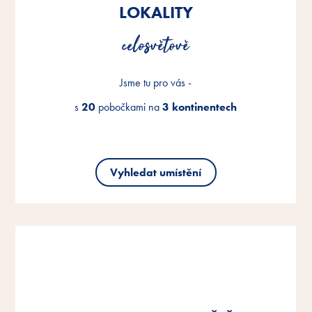
LOKALITY
LOKALITY
LOKALITY
celosvětově
celosvětově
celosvětově
Jsme tu pro vás -
Jsme tu pro vás -
Jsme tu pro vás -
s
s
s
20
20
20
pobočkami na
pobočkami na
pobočkami na
3 kontinentech
3 kontinentech
3 kontinentech
Vyhledat umístění
Vyhledat umístění
Vyhledat umístění