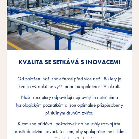
KVALITA SE SETKÁVÁ S INOVACEMI
KVALITA SE SETKÁVÁ S INOVACEMI
KVALITA SE SETKÁVÁ S INOVACEMI
Od založení naší společnosti před více než 185 lety je
Od založení naší společnosti před více než 185 lety je
Od založení naší společnosti před více než 185 lety je
kvalita výrobků nejvyšší prioritou společnosti Vitakraft.
kvalita výrobků nejvyšší prioritou společnosti Vitakraft.
kvalita výrobků nejvyšší prioritou společnosti Vitakraft.
Naše receptury odpovídají nejnovějším nutričním a
Naše receptury odpovídají nejnovějším nutričním a
Naše receptury odpovídají nejnovějším nutričním a
fyziologickým poznatkům a jsou optimálně přizpůsobeny
fyziologickým poznatkům a jsou optimálně přizpůsobeny
fyziologickým poznatkům a jsou optimálně přizpůsobeny
příslušným druhům zvířat.
příslušným druhům zvířat.
příslušným druhům zvířat.
K tomu se přidává i požadavek na neustálý rozvoj trhu
K tomu se přidává i požadavek na neustálý rozvoj trhu
K tomu se přidává i požadavek na neustálý rozvoj trhu
prostřednictvím inovací. S cílem, aby spolupráce mezi lidmi
prostřednictvím inovací. S cílem, aby spolupráce mezi lidmi
prostřednictvím inovací. S cílem, aby spolupráce mezi lidmi