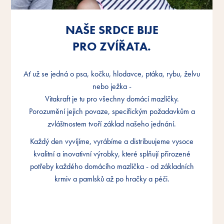
NAŠE SRDCE BIJE
NAŠE SRDCE BIJE
NAŠE SRDCE BIJE
PRO ZVÍŘATA.
PRO ZVÍŘATA.
PRO ZVÍŘATA.
Ať už se jedná o psa, kočku, hlodavce, ptáka, rybu, želvu
Ať už se jedná o psa, kočku, hlodavce, ptáka, rybu, želvu
Ať už se jedná o psa, kočku, hlodavce, ptáka, rybu, želvu
nebo ježka -
nebo ježka -
nebo ježka -
Vitakraft je tu pro všechny domácí mazlíčky.
Vitakraft je tu pro všechny domácí mazlíčky.
Vitakraft je tu pro všechny domácí mazlíčky.
Porozumění jejich povaze, specifickým požadavkům a
Porozumění jejich povaze, specifickým požadavkům a
Porozumění jejich povaze, specifickým požadavkům a
zvláštnostem tvoří základ našeho jednání.
zvláštnostem tvoří základ našeho jednání.
zvláštnostem tvoří základ našeho jednání.
Každý den vyvíjíme, vyrábíme a distribuujeme vysoce
Každý den vyvíjíme, vyrábíme a distribuujeme vysoce
Každý den vyvíjíme, vyrábíme a distribuujeme vysoce
kvalitní a inovativní výrobky, které splňují přirozené
kvalitní a inovativní výrobky, které splňují přirozené
kvalitní a inovativní výrobky, které splňují přirozené
potřeby každého domácího mazlíčka - od základních
potřeby každého domácího mazlíčka - od základních
potřeby každého domácího mazlíčka - od základních
krmiv a pamlsků až po hračky a péči.
krmiv a pamlsků až po hračky a péči.
krmiv a pamlsků až po hračky a péči.