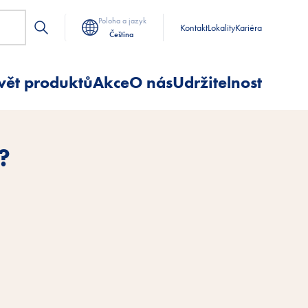
Poloha a jazyk
Kontakt
Lokality
Kariéra
Čeština
vět produktů
Akce
O nás
Udržitelnost
?