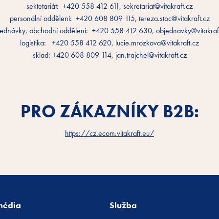
sektetariát: +420 558 412 611, sekretariat@vitakraft.cz
personální oddělení: +420 608 809 115, tereza.stoc@vitakraft.cz
ednávky, obchodní oddělení: +420 558 412 630, objednavky@vitakraf
logistika: +420 558 412 620, lucie.mrozkova@vitakraft.cz
sklad: +420 608 809 114, jan.trajchel@vitakraft.cz
PRO ZÁKAZNÍKY B2B:
https://cz.ecom.vitakraft.eu/
média
Služba