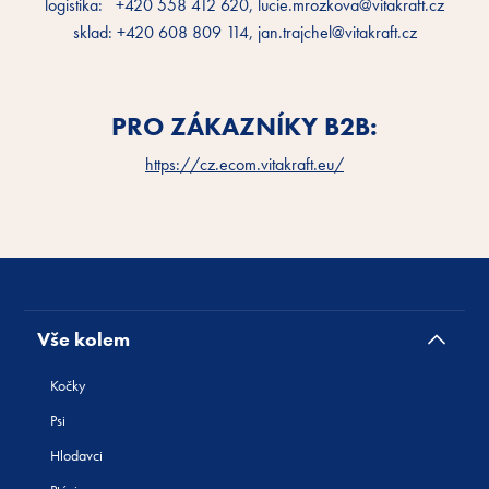
logistika: +420 558 412 620, lucie.mrozkova@vitakraft.cz
sklad: +420 608 809 114, jan.trajchel@vitakraft.cz
PRO ZÁKAZNÍKY B2B:
https://cz.ecom.vitakraft.eu/
Vše kolem
Kočky
Psi
Hlodavci