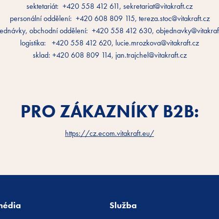
sektetariát: +420 558 412 611, sekretariat@vitakraft.cz
personální oddělení: +420 608 809 115, tereza.stoc@vitakraft.cz
ednávky, obchodní oddělení: +420 558 412 630, objednavky@vitakraf
logistika: +420 558 412 620, lucie.mrozkova@vitakraft.cz
sklad: +420 608 809 114, jan.trajchel@vitakraft.cz
PRO ZÁKAZNÍKY B2B:
https://cz.ecom.vitakraft.eu/
média
Služba