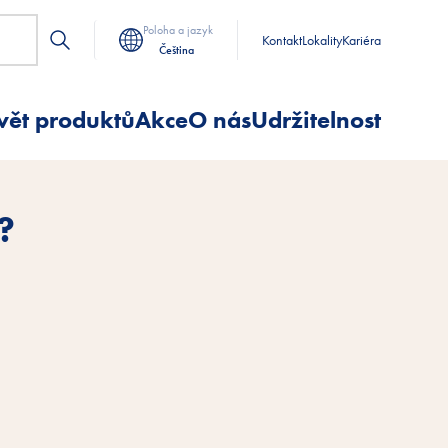
Poloha a jazyk
Kontakt
Lokality
Kariéra
Čeština
vět produktů
Akce
O nás
Udržitelnost
?