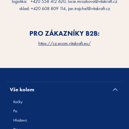
logistika: +420 558 412 620, lucie.mrozkova@vitakraft.cz
sklad: +420 608 809 114, jan.trajchel@vitakraft.cz
PRO ZÁKAZNÍKY B2B:
https://cz.ecom.vitakraft.eu/
Vše kolem
Kočky
Psi
Hlodavci