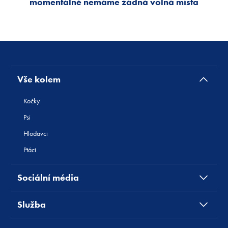
momentálně nemáme žádná volná místa
Vše kolem
Kočky
Psi
Hlodavci
Ptáci
Sociální média
Služba