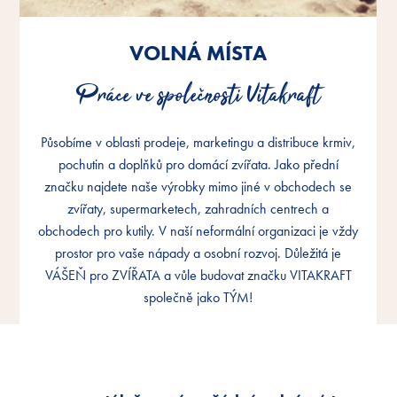
VOLNÁ MÍSTA
VOLNÁ MÍSTA
VOLNÁ MÍSTA
Práce ve společnosti Vitakraft
Práce ve společnosti Vitakraft
Práce ve společnosti Vitakraft
Působíme v oblasti prodeje, marketingu a distribuce krmiv,
Působíme v oblasti prodeje, marketingu a distribuce krmiv,
Působíme v oblasti prodeje, marketingu a distribuce krmiv,
pochutin a doplňků pro domácí zvířata. Jako přední
pochutin a doplňků pro domácí zvířata. Jako přední
pochutin a doplňků pro domácí zvířata. Jako přední
značku najdete naše výrobky mimo jiné v obchodech se
značku najdete naše výrobky mimo jiné v obchodech se
značku najdete naše výrobky mimo jiné v obchodech se
zvířaty, supermarketech, zahradních centrech a
zvířaty, supermarketech, zahradních centrech a
zvířaty, supermarketech, zahradních centrech a
obchodech pro kutily. V naší neformální organizaci je vždy
obchodech pro kutily. V naší neformální organizaci je vždy
obchodech pro kutily. V naší neformální organizaci je vždy
prostor pro vaše nápady a osobní rozvoj. Důležitá je
prostor pro vaše nápady a osobní rozvoj. Důležitá je
prostor pro vaše nápady a osobní rozvoj. Důležitá je
VÁŠEŇ pro ZVÍŘATA a vůle budovat značku VITAKRAFT
VÁŠEŇ pro ZVÍŘATA a vůle budovat značku VITAKRAFT
VÁŠEŇ pro ZVÍŘATA a vůle budovat značku VITAKRAFT
společně jako TÝM!
společně jako TÝM!
společně jako TÝM!