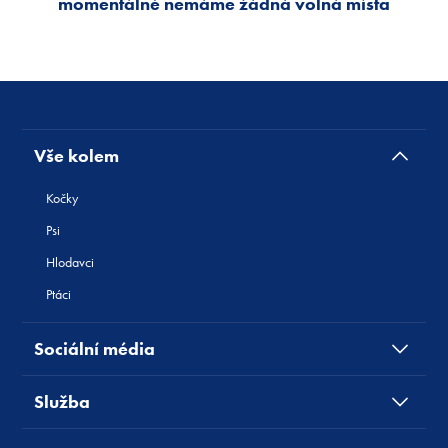
momentálně nemáme žádná volná místa
Vše kolem
Kočky
Psi
Hlodavci
Ptáci
Sociální média
Služba