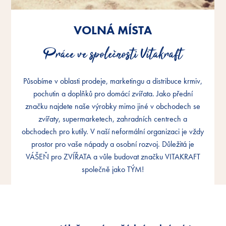
VOLNÁ MÍSTA
VOLNÁ MÍSTA
VOLNÁ MÍSTA
Práce ve společnosti Vitakraft
Práce ve společnosti Vitakraft
Práce ve společnosti Vitakraft
Působíme v oblasti prodeje, marketingu a distribuce krmiv,
Působíme v oblasti prodeje, marketingu a distribuce krmiv,
Působíme v oblasti prodeje, marketingu a distribuce krmiv,
pochutin a doplňků pro domácí zvířata. Jako přední
pochutin a doplňků pro domácí zvířata. Jako přední
pochutin a doplňků pro domácí zvířata. Jako přední
značku najdete naše výrobky mimo jiné v obchodech se
značku najdete naše výrobky mimo jiné v obchodech se
značku najdete naše výrobky mimo jiné v obchodech se
zvířaty, supermarketech, zahradních centrech a
zvířaty, supermarketech, zahradních centrech a
zvířaty, supermarketech, zahradních centrech a
obchodech pro kutily. V naší neformální organizaci je vždy
obchodech pro kutily. V naší neformální organizaci je vždy
obchodech pro kutily. V naší neformální organizaci je vždy
prostor pro vaše nápady a osobní rozvoj. Důležitá je
prostor pro vaše nápady a osobní rozvoj. Důležitá je
prostor pro vaše nápady a osobní rozvoj. Důležitá je
VÁŠEŇ pro ZVÍŘATA a vůle budovat značku VITAKRAFT
VÁŠEŇ pro ZVÍŘATA a vůle budovat značku VITAKRAFT
VÁŠEŇ pro ZVÍŘATA a vůle budovat značku VITAKRAFT
společně jako TÝM!
společně jako TÝM!
společně jako TÝM!