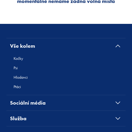
momentálně nemáme žádná volná místa
Vše kolem
Kočky
Psi
Hlodavci
Ptáci
Sociální média
Služba