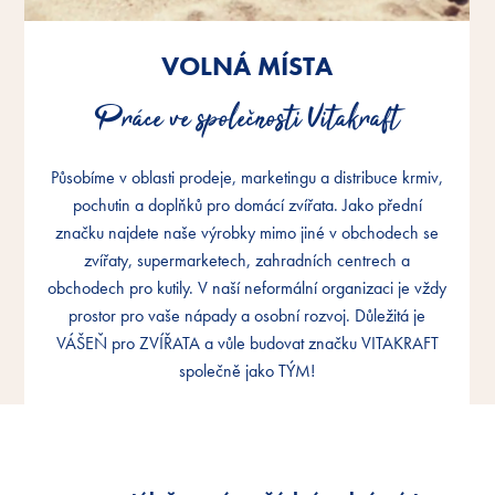
VOLNÁ MÍSTA
VOLNÁ MÍSTA
VOLNÁ MÍSTA
Práce ve společnosti Vitakraft
Práce ve společnosti Vitakraft
Práce ve společnosti Vitakraft
Působíme v oblasti prodeje, marketingu a distribuce krmiv,
Působíme v oblasti prodeje, marketingu a distribuce krmiv,
Působíme v oblasti prodeje, marketingu a distribuce krmiv,
pochutin a doplňků pro domácí zvířata. Jako přední
pochutin a doplňků pro domácí zvířata. Jako přední
pochutin a doplňků pro domácí zvířata. Jako přední
značku najdete naše výrobky mimo jiné v obchodech se
značku najdete naše výrobky mimo jiné v obchodech se
značku najdete naše výrobky mimo jiné v obchodech se
zvířaty, supermarketech, zahradních centrech a
zvířaty, supermarketech, zahradních centrech a
zvířaty, supermarketech, zahradních centrech a
obchodech pro kutily. V naší neformální organizaci je vždy
obchodech pro kutily. V naší neformální organizaci je vždy
obchodech pro kutily. V naší neformální organizaci je vždy
prostor pro vaše nápady a osobní rozvoj. Důležitá je
prostor pro vaše nápady a osobní rozvoj. Důležitá je
prostor pro vaše nápady a osobní rozvoj. Důležitá je
VÁŠEŇ pro ZVÍŘATA a vůle budovat značku VITAKRAFT
VÁŠEŇ pro ZVÍŘATA a vůle budovat značku VITAKRAFT
VÁŠEŇ pro ZVÍŘATA a vůle budovat značku VITAKRAFT
společně jako TÝM!
společně jako TÝM!
společně jako TÝM!