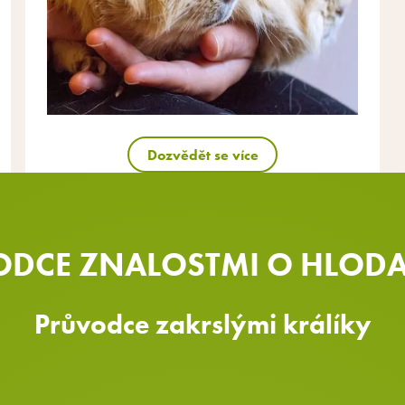
Dozvědět se více
DCE ZNALOSTMI O HLOD
Průvodce zakrslými králíky