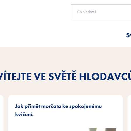
S
VÍTEJTE VE SVĚTĚ HLODAVC
Jak přimět morčata ke spokojenému
kvičení.