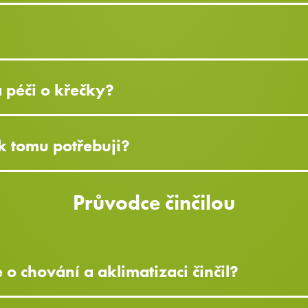
a péči o křečky?
k tomu potřebuji?
Průvodce činčilou
o chování a aklimatizaci činčil?