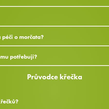
a péči o morčata?
omu potřebuji?
Průvodce křečka
 křečků?