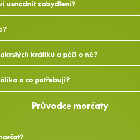
i usnadnit zabydlení?
a?
zakrslých králíků a péči o ně?
líka a co potřebuji?
Průvodce morčaty
 morčat?