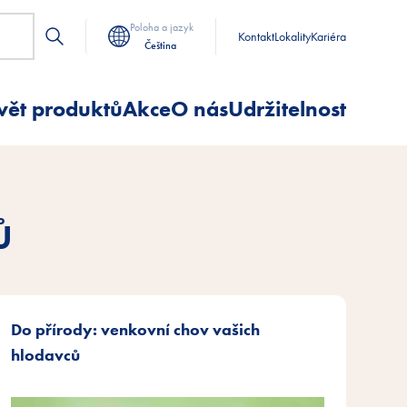
Poloha a jazyk
Kontakt
Lokality
Kariéra
Čeština
vět produktů
Akce
O nás
Udržitelnost
Ů
Do přírody: venkovní chov vašich
hlodavců