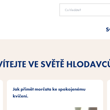
S
VÍTEJTE VE SVĚTĚ HLODAVC
Jak přimět morčata ke spokojenému
kvičení.