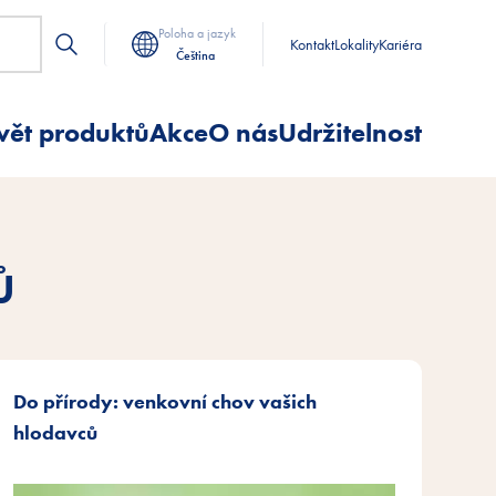
Poloha a jazyk
Kontakt
Lokality
Kariéra
Čeština
vět produktů
Akce
O nás
Udržitelnost
Ů
Do přírody: venkovní chov vašich
hlodavců