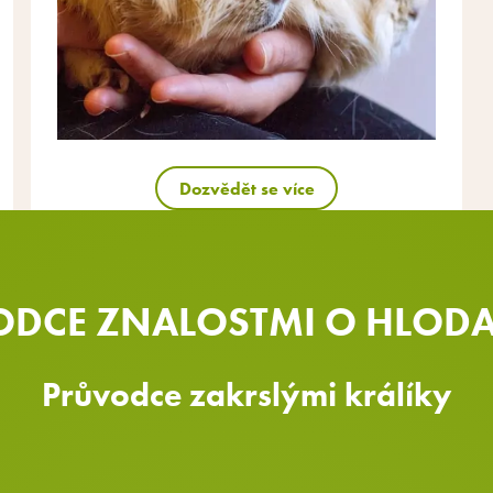
Dozvědět se více
DCE ZNALOSTMI O HLOD
Průvodce zakrslými králíky