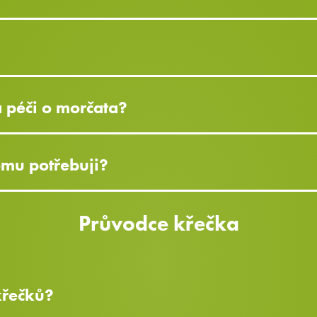
a péči o morčata?
omu potřebuji?
Průvodce křečka
 křečků?