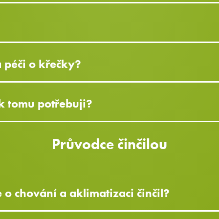
a péči o křečky?
k tomu potřebuji?
Průvodce činčilou
o chování a aklimatizaci činčil?