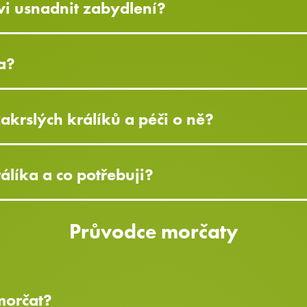
i usnadnit zabydlení?
a?
zakrslých králíků a péči o ně?
líka a co potřebuji?
Průvodce morčaty
 morčat?