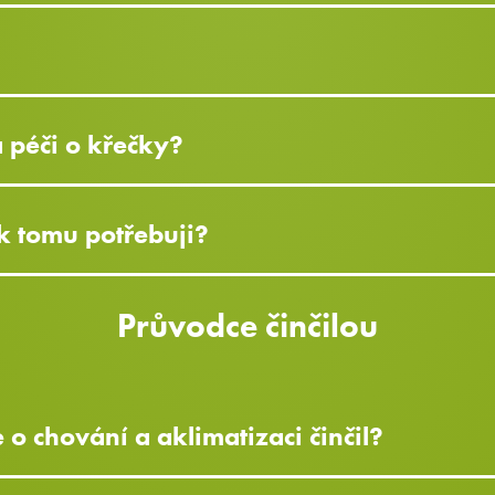
a péči o křečky?
k tomu potřebuji?
Průvodce činčilou
o chování a aklimatizaci činčil?