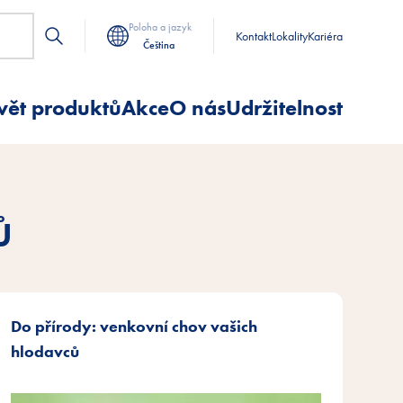
Poloha a jazyk
Kontakt
Lokality
Kariéra
Čeština
vět produktů
Akce
O nás
Udržitelnost
Ů
Do přírody: venkovní chov vašich
hlodavců