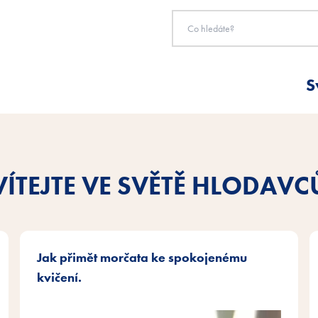
S
VÍTEJTE VE SVĚTĚ HLODAVC
Jak přimět morčata ke spokojenému
kvičení.