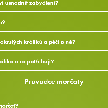
i usnadnit zabydlení?
a?
zakrslých králíků a péči o ně?
líka a co potřebuji?
Průvodce morčaty
 morčat?