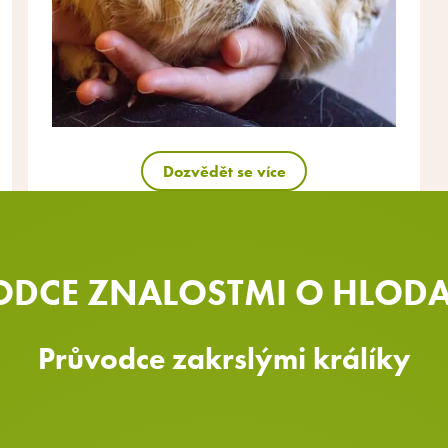
Dozvědět se více
DCE ZNALOSTMI O HLOD
Průvodce zakrslými králíky