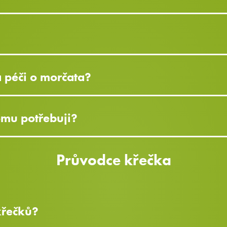
a péči o morčata?
omu potřebuji?
Průvodce křečka
 křečků?