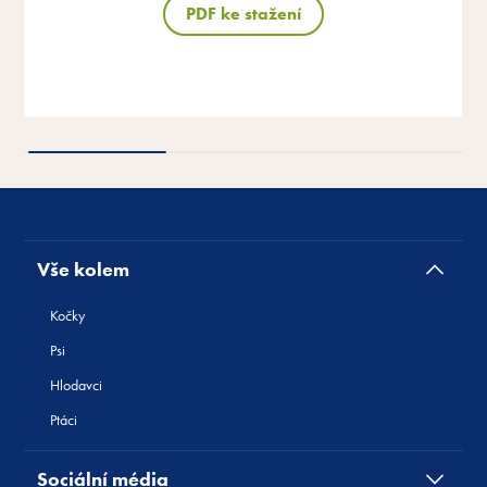
PDF ke stažení
PDF ke stažení
PDF ke stažení
PDF ke stažení
PDF ke stažení
Vše kolem
Kočky
Psi
Hlodavci
Ptáci
Sociální média