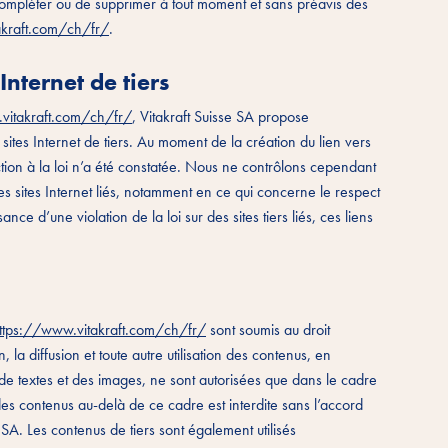
 compléter ou de supprimer à tout moment et sans préavis des
akraft.com/ch/fr/
.
 Internet de tiers
vitakraft.com/ch/fr/
, Vitakraft Suisse SA propose
sites Internet de tiers. Au moment de la création du lien vers
ction à la loi n’a été constatée. Nous ne contrôlons cependant
 sites Internet liés, notamment en ce qui concerne le respect
nce d’une violation de la loi sur des sites tiers liés, ces liens
.
ttps://www.vitakraft.com/ch/fr/
sont soumis au droit
 la diffusion et toute autre utilisation des contenus, en
ts de textes et des images, ne sont autorisées que dans le cadre
n des contenus au-delà de ce cadre est interdite sans l’accord
 SA. Les contenus de tiers sont également utilisés