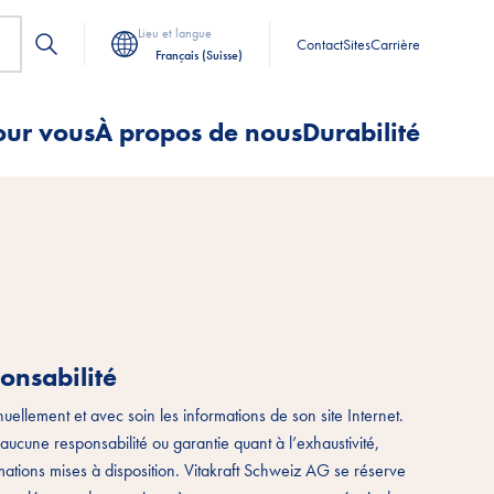
Lieu et langue
Contact
Sites
Carrière
Français (Suisse)
our vous
À propos de nous
Durabilité
onsabilité
nuellement et avec soin les informations de son site Internet.
ucune responsabilité ou garantie quant à l’exhaustivité,
ormations mises à disposition. Vitakraft Schweiz AG se réserve