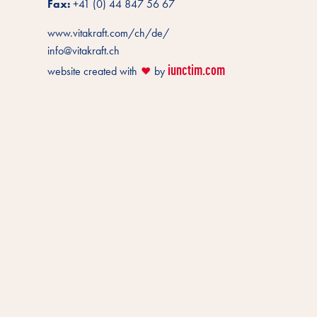
Fax:
+41 (0) 44 847 56 67
www.vitakraft.com/ch/de/
info@vitakraft.ch
iunctim.com
website created with
by
❤️