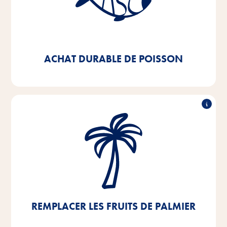
D'ici 2025, nous visons à ce que 100% du poisson et
des sous-produits de poisson que nous utilisons dans
nos produits soient certifiés MSC ou ASC - nous
respectons déjà cet objectif à 92%.
ACHAT DURABLE DE POISSON
Remplacer les fruits de palme
Nous travaillons intensivement à l'abandon total de
l'huile de palme ou de la graisse de palmiste. Le peu
d'huile de palme que nous utilisons encore
actuellement provient de sources certifiées RSPO.
REMPLACER LES FRUITS DE PALMIER