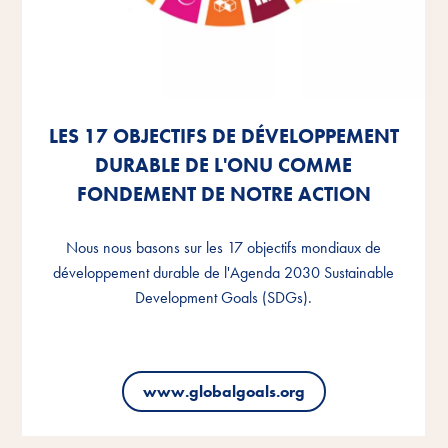
LES 17 OBJECTIFS DE DÉVELOPPEMENT
LES 17 OBJECTIFS DE DÉVELOPPEMENT
LES 17 OBJECTIFS DE DÉVELOPPEMENT
DURABLE DE L'ONU COMME
DURABLE DE L'ONU COMME
DURABLE DE L'ONU COMME
FONDEMENT DE NOTRE ACTION
FONDEMENT DE NOTRE ACTION
FONDEMENT DE NOTRE ACTION
Nous nous basons sur les 17 objectifs mondiaux de
Nous nous basons sur les 17 objectifs mondiaux de
Nous nous basons sur les 17 objectifs mondiaux de
développement durable de l'Agenda 2030 Sustainable
développement durable de l'Agenda 2030 Sustainable
développement durable de l'Agenda 2030 Sustainable
Development Goals (SDGs).
Development Goals (SDGs).
Development Goals (SDGs).
www.globalgoals.org
www.globalgoals.org
www.globalgoals.org