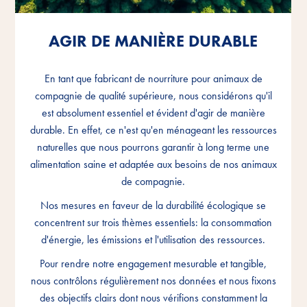
AGIR DE MANIÈRE DURABLE
AGIR DE MANIÈRE DURABLE
AGIR DE MANIÈRE DURABLE
En tant que fabricant de nourriture pour animaux de
En tant que fabricant de nourriture pour animaux de
En tant que fabricant de nourriture pour animaux de
compagnie de qualité supérieure, nous considérons qu'il
compagnie de qualité supérieure, nous considérons qu'il
compagnie de qualité supérieure, nous considérons qu'il
est absolument essentiel et évident d'agir de manière
est absolument essentiel et évident d'agir de manière
est absolument essentiel et évident d'agir de manière
durable. En effet, ce n'est qu'en ménageant les ressources
durable. En effet, ce n'est qu'en ménageant les ressources
durable. En effet, ce n'est qu'en ménageant les ressources
naturelles que nous pourrons garantir à long terme une
naturelles que nous pourrons garantir à long terme une
naturelles que nous pourrons garantir à long terme une
alimentation saine et adaptée aux besoins de nos animaux
alimentation saine et adaptée aux besoins de nos animaux
alimentation saine et adaptée aux besoins de nos animaux
de compagnie.
de compagnie.
de compagnie.
Nos mesures en faveur de la durabilité écologique se
Nos mesures en faveur de la durabilité écologique se
Nos mesures en faveur de la durabilité écologique se
concentrent sur trois thèmes essentiels: la consommation
concentrent sur trois thèmes essentiels: la consommation
concentrent sur trois thèmes essentiels: la consommation
d'énergie, les émissions et l'utilisation des ressources.
d'énergie, les émissions et l'utilisation des ressources.
d'énergie, les émissions et l'utilisation des ressources.
Pour rendre notre engagement mesurable et tangible,
Pour rendre notre engagement mesurable et tangible,
Pour rendre notre engagement mesurable et tangible,
nous contrôlons régulièrement nos données et nous fixons
nous contrôlons régulièrement nos données et nous fixons
nous contrôlons régulièrement nos données et nous fixons
des objectifs clairs dont nous vérifions constamment la
des objectifs clairs dont nous vérifions constamment la
des objectifs clairs dont nous vérifions constamment la