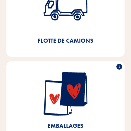
camions
La mise en place d'un entrepôt à hauts rayonnages
entièrement automatisé en 2021 nous permettra
d'économiser 11.000l de diesel et environ
par an.
3,8tde CO
2
FLOTTE DE CAMIONS
90% recyclables
Dans nos sites de production de Brême et de Basse-
Saxe, nous utilisons déjà des emballages recyclables
à plus de 90%. D'ici 2025, nous visons 100%
d'emballages recyclables pour les produits fabriqués
à Brême et en Basse-Saxe, ainsi qu'une réduction de
10% des matières plastiques.
EMBALLAGES