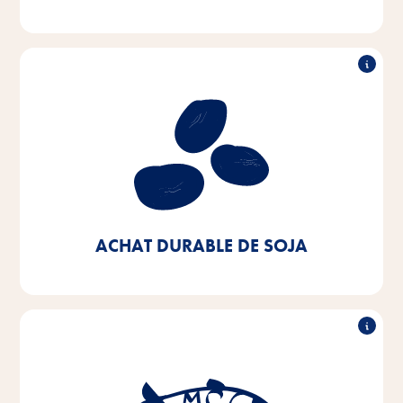
Achat durable de soja
Notre objectif est d'acheter du soja d'origine
européenne ou de sources certifiées. Nous voulons y
parvenir à 100% d'ici 2025 - aujourd'hui, nous en
sommes déjà à 90%.
ACHAT DURABLE DE SOJA
Achat durable de poisson