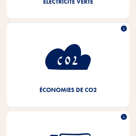
ÉLECTRICITÉ VERTE
en moins
50% de consommationde CO
2
Grâce à l'utilisation d'électricité verte et au passage à
des systèmes de chauffage de proximité et à des
chaudières à condensation de nos installations de
chauffage, ainsi qu'à l'utilisation d'un éclairage LED,
de 50%
nous avons réalisé une économie de CO
2
depuis 2020.
ÉCONOMIES DE CO2
Réduction de 50% de la flotte de