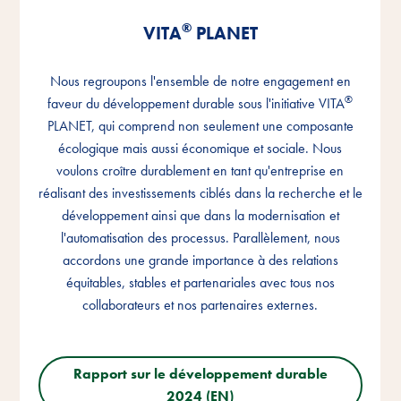
®
®
®
VITA
VITA
VITA
PLANET
PLANET
PLANET
Nous regroupons l'ensemble de notre engagement en
Nous regroupons l'ensemble de notre engagement en
Nous regroupons l'ensemble de notre engagement en
®
®
®
faveur du développement durable sous l'initiative VITA
faveur du développement durable sous l'initiative VITA
faveur du développement durable sous l'initiative VITA
PLANET, qui comprend non seulement une composante
PLANET, qui comprend non seulement une composante
PLANET, qui comprend non seulement une composante
écologique mais aussi économique et sociale. Nous
écologique mais aussi économique et sociale. Nous
écologique mais aussi économique et sociale. Nous
voulons croître durablement en tant qu'entreprise en
voulons croître durablement en tant qu'entreprise en
voulons croître durablement en tant qu'entreprise en
réalisant des investissements ciblés dans la recherche et le
réalisant des investissements ciblés dans la recherche et le
réalisant des investissements ciblés dans la recherche et le
développement ainsi que dans la modernisation et
développement ainsi que dans la modernisation et
développement ainsi que dans la modernisation et
l'automatisation des processus. Parallèlement, nous
l'automatisation des processus. Parallèlement, nous
l'automatisation des processus. Parallèlement, nous
accordons une grande importance à des relations
accordons une grande importance à des relations
accordons une grande importance à des relations
équitables, stables et partenariales avec tous nos
équitables, stables et partenariales avec tous nos
équitables, stables et partenariales avec tous nos
collaborateurs et nos partenaires externes.
collaborateurs et nos partenaires externes.
collaborateurs et nos partenaires externes.
Rapport sur le développement durable
Rapport sur le développement durable
Rapport sur le développement durable
2024 (EN)
2024 (EN)
2024 (EN)