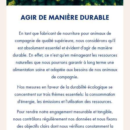
AGIR DE MANIÈRE DURABLE
AGIR DE MANIÈRE DURABLE
AGIR DE MANIÈRE DURABLE
En tant que fabricant de nourriture pour animaux de
En tant que fabricant de nourriture pour animaux de
En tant que fabricant de nourriture pour animaux de
compagnie de qualité supérieure, nous considérons qu'il
compagnie de qualité supérieure, nous considérons qu'il
compagnie de qualité supérieure, nous considérons qu'il
est absolument essentiel et évident d'agir de manière
est absolument essentiel et évident d'agir de manière
est absolument essentiel et évident d'agir de manière
durable. En effet, ce n'est qu'en ménageant les ressources
durable. En effet, ce n'est qu'en ménageant les ressources
durable. En effet, ce n'est qu'en ménageant les ressources
naturelles que nous pourrons garantir à long terme une
naturelles que nous pourrons garantir à long terme une
naturelles que nous pourrons garantir à long terme une
alimentation saine et adaptée aux besoins de nos animaux
alimentation saine et adaptée aux besoins de nos animaux
alimentation saine et adaptée aux besoins de nos animaux
de compagnie.
de compagnie.
de compagnie.
Nos mesures en faveur de la durabilité écologique se
Nos mesures en faveur de la durabilité écologique se
Nos mesures en faveur de la durabilité écologique se
concentrent sur trois thèmes essentiels: la consommation
concentrent sur trois thèmes essentiels: la consommation
concentrent sur trois thèmes essentiels: la consommation
d'énergie, les émissions et l'utilisation des ressources.
d'énergie, les émissions et l'utilisation des ressources.
d'énergie, les émissions et l'utilisation des ressources.
Pour rendre notre engagement mesurable et tangible,
Pour rendre notre engagement mesurable et tangible,
Pour rendre notre engagement mesurable et tangible,
nous contrôlons régulièrement nos données et nous fixons
nous contrôlons régulièrement nos données et nous fixons
nous contrôlons régulièrement nos données et nous fixons
des objectifs clairs dont nous vérifions constamment la
des objectifs clairs dont nous vérifions constamment la
des objectifs clairs dont nous vérifions constamment la