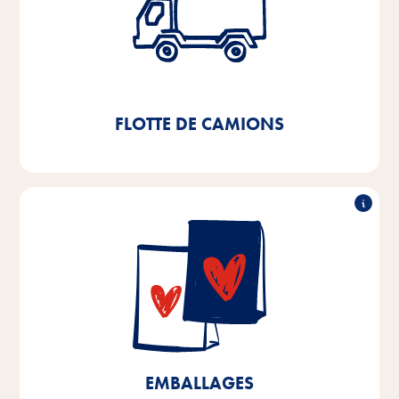
camions
La mise en place d'un entrepôt à hauts rayonnages
entièrement automatisé en 2021 nous permettra
d'économiser 11.000l de diesel et environ
par an.
3,8tde CO
2
FLOTTE DE CAMIONS
90% recyclables
Dans nos sites de production de Brême et de Basse-
Saxe, nous utilisons déjà des emballages recyclables
à plus de 90%. D'ici 2025, nous visons 100%
d'emballages recyclables pour les produits fabriqués
à Brême et en Basse-Saxe, ainsi qu'une réduction de
10% des matières plastiques.
EMBALLAGES