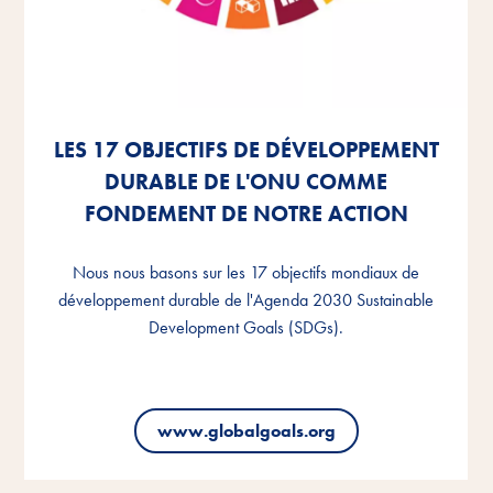
LES 17 OBJECTIFS DE DÉVELOPPEMENT
LES 17 OBJECTIFS DE DÉVELOPPEMENT
LES 17 OBJECTIFS DE DÉVELOPPEMENT
DURABLE DE L'ONU COMME
DURABLE DE L'ONU COMME
DURABLE DE L'ONU COMME
FONDEMENT DE NOTRE ACTION
FONDEMENT DE NOTRE ACTION
FONDEMENT DE NOTRE ACTION
Nous nous basons sur les 17 objectifs mondiaux de
Nous nous basons sur les 17 objectifs mondiaux de
Nous nous basons sur les 17 objectifs mondiaux de
développement durable de l'Agenda 2030 Sustainable
développement durable de l'Agenda 2030 Sustainable
développement durable de l'Agenda 2030 Sustainable
Development Goals (SDGs).
Development Goals (SDGs).
Development Goals (SDGs).
www.globalgoals.org
www.globalgoals.org
www.globalgoals.org