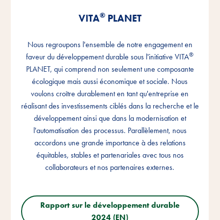
®
®
®
VITA
VITA
VITA
PLANET
PLANET
PLANET
Nous regroupons l'ensemble de notre engagement en
Nous regroupons l'ensemble de notre engagement en
Nous regroupons l'ensemble de notre engagement en
®
®
®
faveur du développement durable sous l'initiative VITA
faveur du développement durable sous l'initiative VITA
faveur du développement durable sous l'initiative VITA
PLANET, qui comprend non seulement une composante
PLANET, qui comprend non seulement une composante
PLANET, qui comprend non seulement une composante
écologique mais aussi économique et sociale. Nous
écologique mais aussi économique et sociale. Nous
écologique mais aussi économique et sociale. Nous
voulons croître durablement en tant qu'entreprise en
voulons croître durablement en tant qu'entreprise en
voulons croître durablement en tant qu'entreprise en
réalisant des investissements ciblés dans la recherche et le
réalisant des investissements ciblés dans la recherche et le
réalisant des investissements ciblés dans la recherche et le
développement ainsi que dans la modernisation et
développement ainsi que dans la modernisation et
développement ainsi que dans la modernisation et
l'automatisation des processus. Parallèlement, nous
l'automatisation des processus. Parallèlement, nous
l'automatisation des processus. Parallèlement, nous
accordons une grande importance à des relations
accordons une grande importance à des relations
accordons une grande importance à des relations
équitables, stables et partenariales avec tous nos
équitables, stables et partenariales avec tous nos
équitables, stables et partenariales avec tous nos
collaborateurs et nos partenaires externes.
collaborateurs et nos partenaires externes.
collaborateurs et nos partenaires externes.
Rapport sur le développement durable
Rapport sur le développement durable
Rapport sur le développement durable
2024 (EN)
2024 (EN)
2024 (EN)