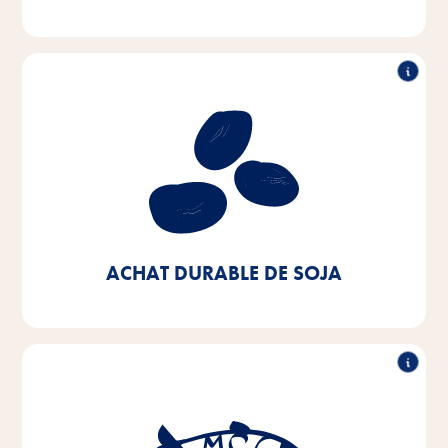
Achat durable de soja
Notre objectif est d'acheter du soja d'origine
européenne ou de sources certifiées. Nous voulons y
parvenir à 100% d'ici 2025 - aujourd'hui, nous en
sommes déjà à 90%.
ACHAT DURABLE DE SOJA
Achat durable de poisson