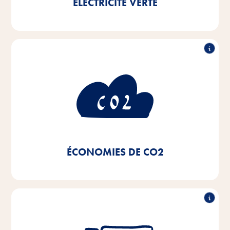
ÉLECTRICITÉ VERTE
en moins
50% de consommationde CO
2
Grâce à l'utilisation d'électricité verte et au passage à
des systèmes de chauffage de proximité et à des
chaudières à condensation de nos installations de
chauffage, ainsi qu'à l'utilisation d'un éclairage LED,
de 50%
nous avons réalisé une économie de CO
2
depuis 2020.
ÉCONOMIES DE CO2
Réduction de 50% de la flotte de