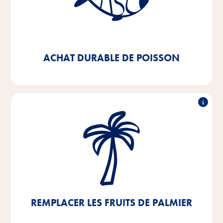
D'ici 2025, nous visons à ce que 100% du poisson et
des sous-produits de poisson que nous utilisons dans
nos produits soient certifiés MSC ou ASC - nous
respectons déjà cet objectif à 92%.
ACHAT DURABLE DE POISSON
Remplacer les fruits de palme
Nous travaillons intensivement à l'abandon total de
l'huile de palme ou de la graisse de palmiste. Le peu
d'huile de palme que nous utilisons encore
actuellement provient de sources certifiées RSPO.
REMPLACER LES FRUITS DE PALMIER