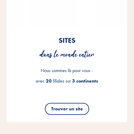
SITES
SITES
SITES
dans le monde entier
dans le monde entier
dans le monde entier
Nous sommes là pour vous -
Nous sommes là pour vous -
Nous sommes là pour vous -
avec
avec
avec
20
20
20
filiales sur
filiales sur
filiales sur
3 continents
3 continents
3 continents
Trouver un site
Trouver un site
Trouver un site