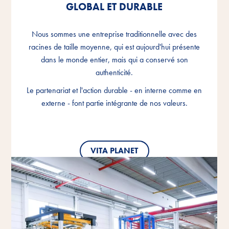
GLOBAL ET DURABLE
GLOBAL ET DURABLE
GLOBAL ET DURABLE
Nous sommes une entreprise traditionnelle avec des
Nous sommes une entreprise traditionnelle avec des
Nous sommes une entreprise traditionnelle avec des
racines de taille moyenne, qui est aujourd'hui présente
racines de taille moyenne, qui est aujourd'hui présente
racines de taille moyenne, qui est aujourd'hui présente
dans le monde entier, mais qui a conservé son
dans le monde entier, mais qui a conservé son
dans le monde entier, mais qui a conservé son
authenticité.
authenticité.
authenticité.
Le partenariat et l'action durable - en interne comme en
Le partenariat et l'action durable - en interne comme en
Le partenariat et l'action durable - en interne comme en
externe - font partie intégrante de nos valeurs.
externe - font partie intégrante de nos valeurs.
externe - font partie intégrante de nos valeurs.
VITA PLANET
VITA PLANET
VITA PLANET