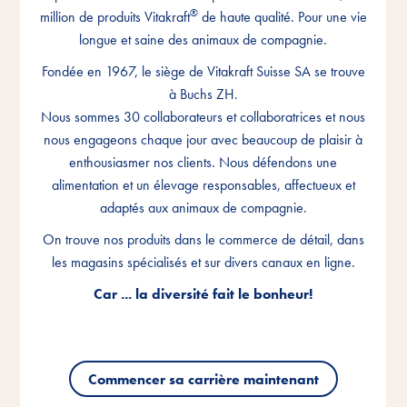
®
®
®
million de produits Vitakraft
million de produits Vitakraft
million de produits Vitakraft
de haute qualité. Pour une vie
de haute qualité. Pour une vie
de haute qualité. Pour une vie
longue et saine des animaux de compagnie.
longue et saine des animaux de compagnie.
longue et saine des animaux de compagnie.
Fondée en 1967, le siège de Vitakraft Suisse SA se trouve
Fondée en 1967, le siège de Vitakraft Suisse SA se trouve
Fondée en 1967, le siège de Vitakraft Suisse SA se trouve
à Buchs ZH.
à Buchs ZH.
à Buchs ZH.
Nous sommes 30 collaborateurs et collaboratrices et nous
Nous sommes 30 collaborateurs et collaboratrices et nous
Nous sommes 30 collaborateurs et collaboratrices et nous
nous engageons chaque jour avec beaucoup de plaisir à
nous engageons chaque jour avec beaucoup de plaisir à
nous engageons chaque jour avec beaucoup de plaisir à
enthousiasmer nos clients. Nous défendons une
enthousiasmer nos clients. Nous défendons une
enthousiasmer nos clients. Nous défendons une
alimentation et un élevage responsables, affectueux et
alimentation et un élevage responsables, affectueux et
alimentation et un élevage responsables, affectueux et
adaptés aux animaux de compagnie.
adaptés aux animaux de compagnie.
adaptés aux animaux de compagnie.
On trouve nos produits dans le commerce de détail, dans
On trouve nos produits dans le commerce de détail, dans
On trouve nos produits dans le commerce de détail, dans
les magasins spécialisés et sur divers canaux en ligne.
les magasins spécialisés et sur divers canaux en ligne.
les magasins spécialisés et sur divers canaux en ligne.
Car ... la diversité fait le bonheur!
Car ... la diversité fait le bonheur!
Car ... la diversité fait le bonheur!
Commencer sa carrière maintenant
Commencer sa carrière maintenant
Commencer sa carrière maintenant