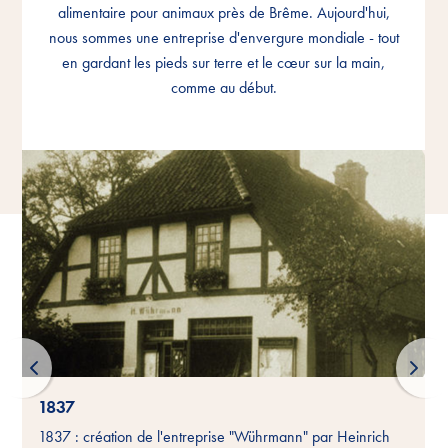
alimentaire pour animaux près de Brême. Aujourd'hui,
alimentaire pour animaux près de Brême. Aujourd'hui,
alimentaire pour animaux près de Brême. Aujourd'hui,
nous sommes une entreprise d'envergure mondiale - tout
nous sommes une entreprise d'envergure mondiale - tout
nous sommes une entreprise d'envergure mondiale - tout
en gardant les pieds sur terre et le cœur sur la main,
en gardant les pieds sur terre et le cœur sur la main,
en gardant les pieds sur terre et le cœur sur la main,
comme au début.
comme au début.
comme au début.
1837
1837 : création de l'entreprise "Wührmann" par Heinrich