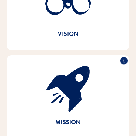
partout dans le monde.
Tout à fait dans l'esprit du message de notre marque
Vitakraft. Par amour.
VISION
Avec passion et empathie pour les besoins des
animaux de compagnie et de leurs propriétaires,
nous développons, produisons et distribuons des
produits innovants, de haute qualité et adaptés aux
besoins. En agissant de manière durable, nous
apportons notre contribution à la préservation des
ressources naturelles vitales.
MISSION