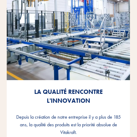
LA QUALITÉ RENCONTRE
LA QUALITÉ RENCONTRE
LA QUALITÉ RENCONTRE
L'INNOVATION
L'INNOVATION
L'INNOVATION
Depuis la création de notre entreprise il y a plus de 185
Depuis la création de notre entreprise il y a plus de 185
Depuis la création de notre entreprise il y a plus de 185
ans, la qualité des produits est la priorité absolue de
ans, la qualité des produits est la priorité absolue de
ans, la qualité des produits est la priorité absolue de
Vitakraft.
Vitakraft.
Vitakraft.