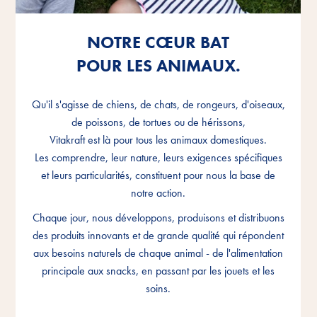
NOTRE CŒUR BAT
NOTRE CŒUR BAT
NOTRE CŒUR BAT
POUR LES ANIMAUX.
POUR LES ANIMAUX.
POUR LES ANIMAUX.
Qu'il s'agisse de chiens, de chats, de rongeurs, d'oiseaux,
Qu'il s'agisse de chiens, de chats, de rongeurs, d'oiseaux,
Qu'il s'agisse de chiens, de chats, de rongeurs, d'oiseaux,
de poissons, de tortues ou de hérissons,
de poissons, de tortues ou de hérissons,
de poissons, de tortues ou de hérissons,
Vitakraft est là pour tous les animaux domestiques.
Vitakraft est là pour tous les animaux domestiques.
Vitakraft est là pour tous les animaux domestiques.
Les comprendre, leur nature, leurs exigences spécifiques
Les comprendre, leur nature, leurs exigences spécifiques
Les comprendre, leur nature, leurs exigences spécifiques
et leurs particularités, constituent pour nous la base de
et leurs particularités, constituent pour nous la base de
et leurs particularités, constituent pour nous la base de
notre action.
notre action.
notre action.
Chaque jour, nous développons, produisons et distribuons
Chaque jour, nous développons, produisons et distribuons
Chaque jour, nous développons, produisons et distribuons
des produits innovants et de grande qualité qui répondent
des produits innovants et de grande qualité qui répondent
des produits innovants et de grande qualité qui répondent
aux besoins naturels de chaque animal - de l'alimentation
aux besoins naturels de chaque animal - de l'alimentation
aux besoins naturels de chaque animal - de l'alimentation
principale aux snacks, en passant par les jouets et les
principale aux snacks, en passant par les jouets et les
principale aux snacks, en passant par les jouets et les
soins.
soins.
soins.