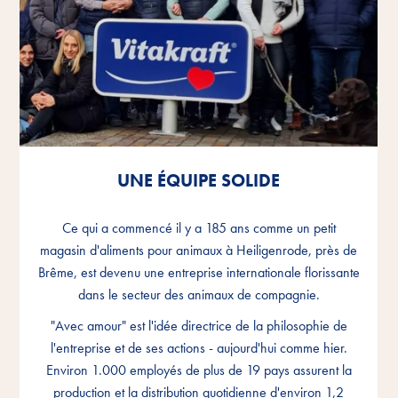
UNE ÉQUIPE SOLIDE
UNE ÉQUIPE SOLIDE
UNE ÉQUIPE SOLIDE
Ce qui a commencé il y a 185 ans comme un petit
Ce qui a commencé il y a 185 ans comme un petit
Ce qui a commencé il y a 185 ans comme un petit
magasin d'aliments pour animaux à Heiligenrode, près de
magasin d'aliments pour animaux à Heiligenrode, près de
magasin d'aliments pour animaux à Heiligenrode, près de
Brême, est devenu une entreprise internationale florissante
Brême, est devenu une entreprise internationale florissante
Brême, est devenu une entreprise internationale florissante
dans le secteur des animaux de compagnie.
dans le secteur des animaux de compagnie.
dans le secteur des animaux de compagnie.
"Avec amour" est l'idée directrice de la philosophie de
"Avec amour" est l'idée directrice de la philosophie de
"Avec amour" est l'idée directrice de la philosophie de
l'entreprise et de ses actions - aujourd'hui comme hier.
l'entreprise et de ses actions - aujourd'hui comme hier.
l'entreprise et de ses actions - aujourd'hui comme hier.
Environ 1.000 employés de plus de 19 pays assurent la
Environ 1.000 employés de plus de 19 pays assurent la
Environ 1.000 employés de plus de 19 pays assurent la
production et la distribution quotidienne d'environ 1,2
production et la distribution quotidienne d'environ 1,2
production et la distribution quotidienne d'environ 1,2