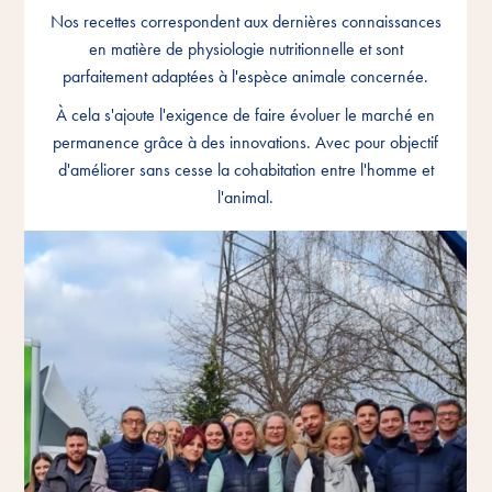
Nos recettes correspondent aux dernières connaissances
Nos recettes correspondent aux dernières connaissances
Nos recettes correspondent aux dernières connaissances
en matière de physiologie nutritionnelle et sont
en matière de physiologie nutritionnelle et sont
en matière de physiologie nutritionnelle et sont
parfaitement adaptées à l'espèce animale concernée.
parfaitement adaptées à l'espèce animale concernée.
parfaitement adaptées à l'espèce animale concernée.
À cela s'ajoute l'exigence de faire évoluer le marché en
À cela s'ajoute l'exigence de faire évoluer le marché en
À cela s'ajoute l'exigence de faire évoluer le marché en
permanence grâce à des innovations. Avec pour objectif
permanence grâce à des innovations. Avec pour objectif
permanence grâce à des innovations. Avec pour objectif
d'améliorer sans cesse la cohabitation entre l'homme et
d'améliorer sans cesse la cohabitation entre l'homme et
d'améliorer sans cesse la cohabitation entre l'homme et
l'animal.
l'animal.
l'animal.