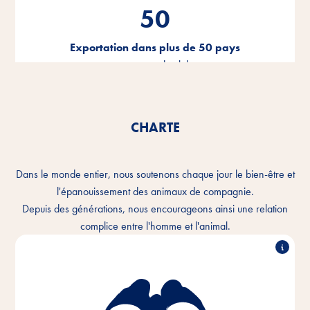
50
Exportation dans plus de 50 pays
tout autour du globe
CHARTE
Dans le monde entier, nous soutenons chaque jour le bien-être et
l'épanouissement des animaux de compagnie.
Depuis des générations, nous encourageons ainsi une relation
complice entre l'homme et l'animal.
Nous comprenons le lien intime qui unit l'homme et
l'animal et nous voulons améliorer chaque jour la
cohabitation. Dans chaque foyer pour animaux et