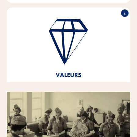
Performance exceptionnelle, travail en partenariat,
force d'innovation & action responsable - tels sont les
piliers sur lesquels reposent les valeurs de notre
entreprise.
Ces valeurs fondamentales sont le fondement et
l'orientation de notre pensée et de notre action, et
elles nous aident à nous développer et à grandir -
VALEURS
tant en tant que personnalités individuelles qu'en tant
qu'entreprise.