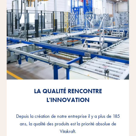
LA QUALITÉ RENCONTRE
LA QUALITÉ RENCONTRE
LA QUALITÉ RENCONTRE
L'INNOVATION
L'INNOVATION
L'INNOVATION
Depuis la création de notre entreprise il y a plus de 185
Depuis la création de notre entreprise il y a plus de 185
Depuis la création de notre entreprise il y a plus de 185
ans, la qualité des produits est la priorité absolue de
ans, la qualité des produits est la priorité absolue de
ans, la qualité des produits est la priorité absolue de
Vitakraft.
Vitakraft.
Vitakraft.