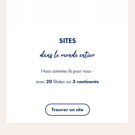
SITES
SITES
SITES
dans le monde entier
dans le monde entier
dans le monde entier
Nous sommes là pour vous -
Nous sommes là pour vous -
Nous sommes là pour vous -
avec
avec
avec
20
20
20
filiales sur
filiales sur
filiales sur
3 continents
3 continents
3 continents
Trouver un site
Trouver un site
Trouver un site