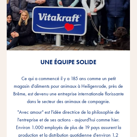
UNE ÉQUIPE SOLIDE
UNE ÉQUIPE SOLIDE
UNE ÉQUIPE SOLIDE
Ce qui a commencé il y a 185 ans comme un petit
Ce qui a commencé il y a 185 ans comme un petit
Ce qui a commencé il y a 185 ans comme un petit
magasin d'aliments pour animaux à Heiligenrode, près de
magasin d'aliments pour animaux à Heiligenrode, près de
magasin d'aliments pour animaux à Heiligenrode, près de
Brême, est devenu une entreprise internationale florissante
Brême, est devenu une entreprise internationale florissante
Brême, est devenu une entreprise internationale florissante
dans le secteur des animaux de compagnie.
dans le secteur des animaux de compagnie.
dans le secteur des animaux de compagnie.
"Avec amour" est l'idée directrice de la philosophie de
"Avec amour" est l'idée directrice de la philosophie de
"Avec amour" est l'idée directrice de la philosophie de
l'entreprise et de ses actions - aujourd'hui comme hier.
l'entreprise et de ses actions - aujourd'hui comme hier.
l'entreprise et de ses actions - aujourd'hui comme hier.
Environ 1.000 employés de plus de 19 pays assurent la
Environ 1.000 employés de plus de 19 pays assurent la
Environ 1.000 employés de plus de 19 pays assurent la
production et la distribution quotidienne d'environ 1,2
production et la distribution quotidienne d'environ 1,2
production et la distribution quotidienne d'environ 1,2