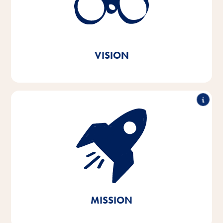
partout dans le monde.
Tout à fait dans l'esprit du message de notre marque
Vitakraft. Par amour.
VISION
Avec passion et empathie pour les besoins des
animaux de compagnie et de leurs propriétaires,
nous développons, produisons et distribuons des
produits innovants, de haute qualité et adaptés aux
besoins. En agissant de manière durable, nous
apportons notre contribution à la préservation des
ressources naturelles vitales.
MISSION