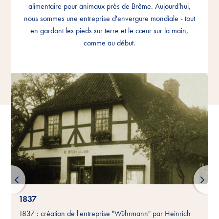
alimentaire pour animaux près de Brême. Aujourd'hui,
alimentaire pour animaux près de Brême. Aujourd'hui,
alimentaire pour animaux près de Brême. Aujourd'hui,
nous sommes une entreprise d'envergure mondiale - tout
nous sommes une entreprise d'envergure mondiale - tout
nous sommes une entreprise d'envergure mondiale - tout
en gardant les pieds sur terre et le cœur sur la main,
en gardant les pieds sur terre et le cœur sur la main,
en gardant les pieds sur terre et le cœur sur la main,
comme au début.
comme au début.
comme au début.
1837
1837 : création de l'entreprise "Wührmann" par Heinrich