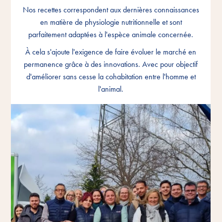
Nos recettes correspondent aux dernières connaissances
Nos recettes correspondent aux dernières connaissances
Nos recettes correspondent aux dernières connaissances
en matière de physiologie nutritionnelle et sont
en matière de physiologie nutritionnelle et sont
en matière de physiologie nutritionnelle et sont
parfaitement adaptées à l'espèce animale concernée.
parfaitement adaptées à l'espèce animale concernée.
parfaitement adaptées à l'espèce animale concernée.
À cela s'ajoute l'exigence de faire évoluer le marché en
À cela s'ajoute l'exigence de faire évoluer le marché en
À cela s'ajoute l'exigence de faire évoluer le marché en
permanence grâce à des innovations. Avec pour objectif
permanence grâce à des innovations. Avec pour objectif
permanence grâce à des innovations. Avec pour objectif
d'améliorer sans cesse la cohabitation entre l'homme et
d'améliorer sans cesse la cohabitation entre l'homme et
d'améliorer sans cesse la cohabitation entre l'homme et
l'animal.
l'animal.
l'animal.