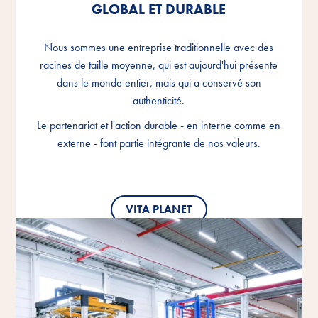
GLOBAL ET DURABLE
GLOBAL ET DURABLE
GLOBAL ET DURABLE
Nous sommes une entreprise traditionnelle avec des
Nous sommes une entreprise traditionnelle avec des
Nous sommes une entreprise traditionnelle avec des
racines de taille moyenne, qui est aujourd'hui présente
racines de taille moyenne, qui est aujourd'hui présente
racines de taille moyenne, qui est aujourd'hui présente
dans le monde entier, mais qui a conservé son
dans le monde entier, mais qui a conservé son
dans le monde entier, mais qui a conservé son
authenticité.
authenticité.
authenticité.
Le partenariat et l'action durable - en interne comme en
Le partenariat et l'action durable - en interne comme en
Le partenariat et l'action durable - en interne comme en
externe - font partie intégrante de nos valeurs.
externe - font partie intégrante de nos valeurs.
externe - font partie intégrante de nos valeurs.
VITA PLANET
VITA PLANET
VITA PLANET