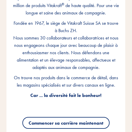
®
®
®
million de produits Vitakraft
million de produits Vitakraft
million de produits Vitakraft
de haute qualité. Pour une vie
de haute qualité. Pour une vie
de haute qualité. Pour une vie
longue et saine des animaux de compagnie.
longue et saine des animaux de compagnie.
longue et saine des animaux de compagnie.
Fondée en 1967, le siège de Vitakraft Suisse SA se trouve
Fondée en 1967, le siège de Vitakraft Suisse SA se trouve
Fondée en 1967, le siège de Vitakraft Suisse SA se trouve
à Buchs ZH.
à Buchs ZH.
à Buchs ZH.
Nous sommes 30 collaborateurs et collaboratrices et nous
Nous sommes 30 collaborateurs et collaboratrices et nous
Nous sommes 30 collaborateurs et collaboratrices et nous
nous engageons chaque jour avec beaucoup de plaisir à
nous engageons chaque jour avec beaucoup de plaisir à
nous engageons chaque jour avec beaucoup de plaisir à
enthousiasmer nos clients. Nous défendons une
enthousiasmer nos clients. Nous défendons une
enthousiasmer nos clients. Nous défendons une
alimentation et un élevage responsables, affectueux et
alimentation et un élevage responsables, affectueux et
alimentation et un élevage responsables, affectueux et
adaptés aux animaux de compagnie.
adaptés aux animaux de compagnie.
adaptés aux animaux de compagnie.
On trouve nos produits dans le commerce de détail, dans
On trouve nos produits dans le commerce de détail, dans
On trouve nos produits dans le commerce de détail, dans
les magasins spécialisés et sur divers canaux en ligne.
les magasins spécialisés et sur divers canaux en ligne.
les magasins spécialisés et sur divers canaux en ligne.
Car ... la diversité fait le bonheur!
Car ... la diversité fait le bonheur!
Car ... la diversité fait le bonheur!
Commencer sa carrière maintenant
Commencer sa carrière maintenant
Commencer sa carrière maintenant