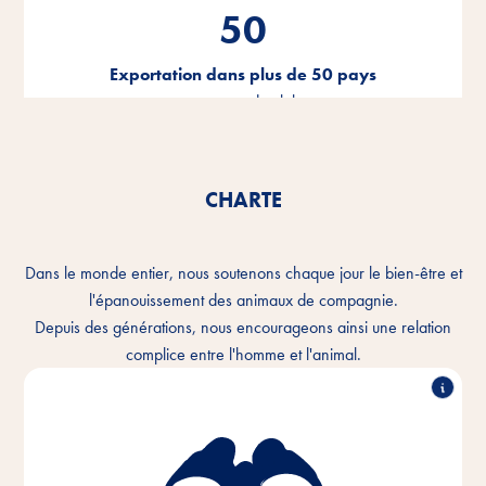
50
Exportation dans plus de 50 pays
tout autour du globe
CHARTE
Dans le monde entier, nous soutenons chaque jour le bien-être et
l'épanouissement des animaux de compagnie.
Depuis des générations, nous encourageons ainsi une relation
complice entre l'homme et l'animal.
Nous comprenons le lien intime qui unit l'homme et
l'animal et nous voulons améliorer chaque jour la
cohabitation. Dans chaque foyer pour animaux et