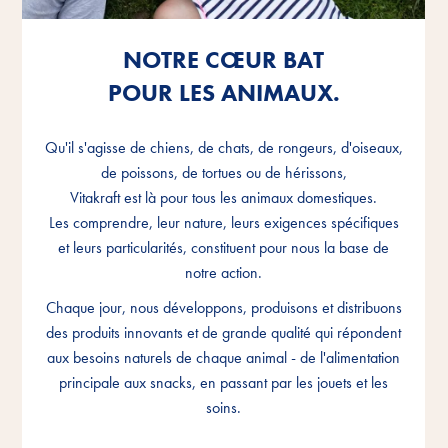
NOTRE CŒUR BAT
NOTRE CŒUR BAT
NOTRE CŒUR BAT
POUR LES ANIMAUX.
POUR LES ANIMAUX.
POUR LES ANIMAUX.
Qu'il s'agisse de chiens, de chats, de rongeurs, d'oiseaux,
Qu'il s'agisse de chiens, de chats, de rongeurs, d'oiseaux,
Qu'il s'agisse de chiens, de chats, de rongeurs, d'oiseaux,
de poissons, de tortues ou de hérissons,
de poissons, de tortues ou de hérissons,
de poissons, de tortues ou de hérissons,
Vitakraft est là pour tous les animaux domestiques.
Vitakraft est là pour tous les animaux domestiques.
Vitakraft est là pour tous les animaux domestiques.
Les comprendre, leur nature, leurs exigences spécifiques
Les comprendre, leur nature, leurs exigences spécifiques
Les comprendre, leur nature, leurs exigences spécifiques
et leurs particularités, constituent pour nous la base de
et leurs particularités, constituent pour nous la base de
et leurs particularités, constituent pour nous la base de
notre action.
notre action.
notre action.
Chaque jour, nous développons, produisons et distribuons
Chaque jour, nous développons, produisons et distribuons
Chaque jour, nous développons, produisons et distribuons
des produits innovants et de grande qualité qui répondent
des produits innovants et de grande qualité qui répondent
des produits innovants et de grande qualité qui répondent
aux besoins naturels de chaque animal - de l'alimentation
aux besoins naturels de chaque animal - de l'alimentation
aux besoins naturels de chaque animal - de l'alimentation
principale aux snacks, en passant par les jouets et les
principale aux snacks, en passant par les jouets et les
principale aux snacks, en passant par les jouets et les
soins.
soins.
soins.