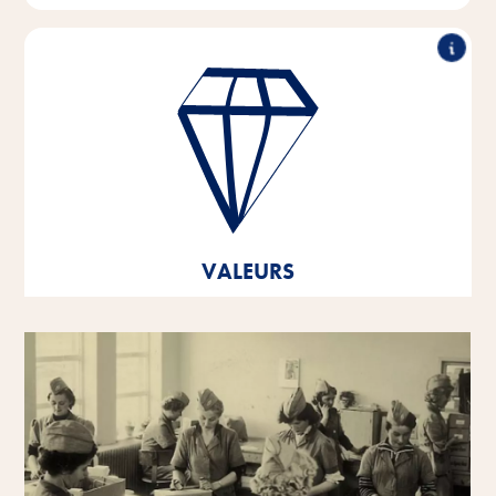
Performance exceptionnelle, travail en partenariat,
force d'innovation & action responsable - tels sont les
piliers sur lesquels reposent les valeurs de notre
entreprise.
Ces valeurs fondamentales sont le fondement et
l'orientation de notre pensée et de notre action, et
elles nous aident à nous développer et à grandir -
VALEURS
tant en tant que personnalités individuelles qu'en tant
qu'entreprise.