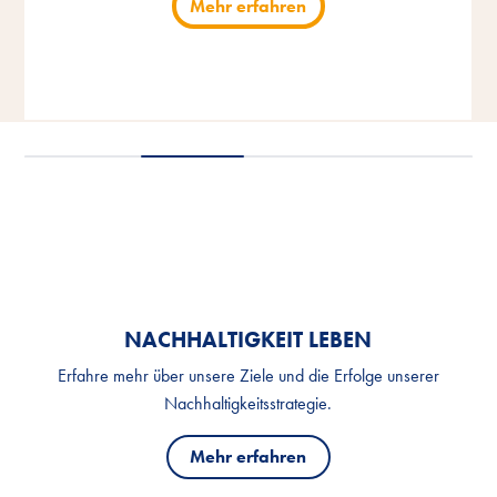
Mehr erfahren
Mehr erfahren
Genusserlebnis.
Genusserlebnis.
Katzen an.
Mehr erfahren
Mehr erfahren
Mehr erfahren
Mehr erfahren
NACHHALTIGKEIT LEBEN
Erfahre mehr über unsere Ziele und die Erfolge unserer
Nachhaltigkeitsstrategie.
Mehr erfahren