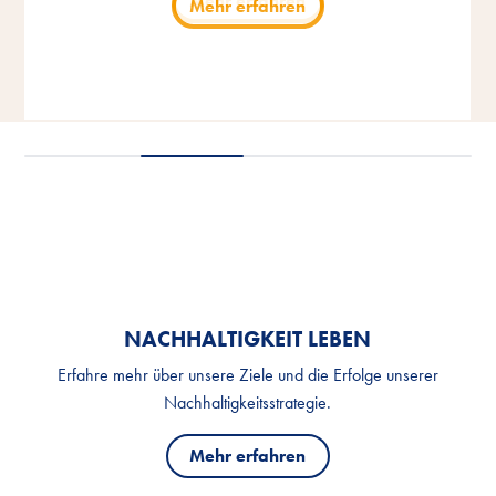
Mehr erfahren
Mehr erfahren
Genusserlebnis.
Genusserlebnis.
Katzen an.
Mehr erfahren
Mehr erfahren
Mehr erfahren
Mehr erfahren
NACHHALTIGKEIT LEBEN
Erfahre mehr über unsere Ziele und die Erfolge unserer
Nachhaltigkeitsstrategie.
Mehr erfahren