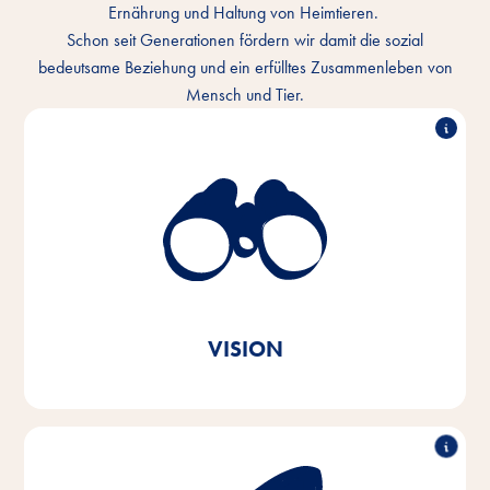
Ernährung und Haltung von Heimtieren.
Schon seit Generationen fördern wir damit die sozial
bedeutsame Beziehung und ein erfülltes Zusammenleben von
Mensch und Tier.
Wir verstehen die innige Bindung von Mensch und
Tier und wollen das Miteinander jeden Tag besser
machen. In jedem Tier-Zuhause und überall auf der
Welt.
Ganz im Sinne unserer Markenbotschaft
Vitakraft. Aus Liebe.
VISION