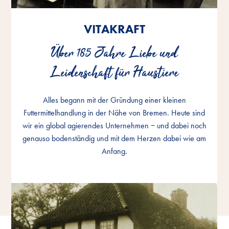
VITAKRAFT
VITAKRAFT
VITAKRAFT
Über 185 Jahre Liebe und
Über 185 Jahre Liebe und
Über 185 Jahre Liebe und
Leidenschaft für Haustiere
Leidenschaft für Haustiere
Leidenschaft für Haustiere
Alles begann mit der Gründung einer kleinen
Alles begann mit der Gründung einer kleinen
Alles begann mit der Gründung einer kleinen
Futtermittelhandlung in der Nähe von Bremen. Heute sind
Futtermittelhandlung in der Nähe von Bremen. Heute sind
Futtermittelhandlung in der Nähe von Bremen. Heute sind
wir ein global agierendes Unternehmen − und dabei noch
wir ein global agierendes Unternehmen − und dabei noch
wir ein global agierendes Unternehmen − und dabei noch
genauso bodenständig und mit dem Herzen dabei wie am
genauso bodenständig und mit dem Herzen dabei wie am
genauso bodenständig und mit dem Herzen dabei wie am
Anfang.
Anfang.
Anfang.