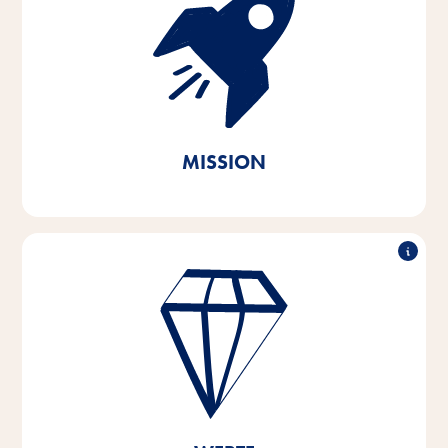
Mit Passion und Empathie für die Bedürfnisse der
Heimtiere und ihrer Halter entwickeln, produzieren
und vertreiben wir innovative, qualitativ hochwertige
und bedarfsgerechte Produkte. Durch nachhaltiges
Handeln leisten wir unseren Beitrag zur Erhaltung der
lebenswichtigen natürlichen Ressourcen.
MISSION
Herausragende Leistung, partnerschaftliches
Arbeiten, Innovationsstärke & verantwortungsvolles
Handeln – das sind die Säulen, auf denen die
Wertvorstellungen unseres Unternehmens basieren.
Diese Kernwerte sind Grundlage und Orientierung
für unser Denken und Handeln, und sie helfen uns
dabei, uns zu entwickeln und zu wachsen – sowohl