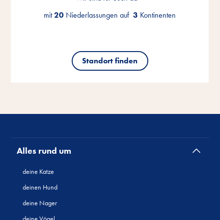
mit
mit
mit
20
20
20
Niederlassungen auf
Niederlassungen auf
Niederlassungen auf
3
3
3
Kontinenten
Kontinenten
Kontinenten
Standort finden
Standort finden
Standort finden
Alles rund um
deine Katze
deinen Hund
deine Nager
deine Vögel