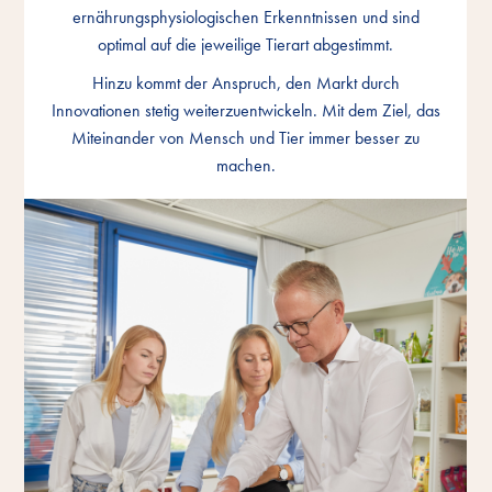
ernährungsphysiologischen Erkenntnissen und sind
ernährungsphysiologischen Erkenntnissen und sind
ernährungsphysiologischen Erkenntnissen und sind
optimal auf die jeweilige Tierart abgestimmt.
optimal auf die jeweilige Tierart abgestimmt.
optimal auf die jeweilige Tierart abgestimmt.
Hinzu kommt der Anspruch, den Markt durch
Hinzu kommt der Anspruch, den Markt durch
Hinzu kommt der Anspruch, den Markt durch
Innovationen stetig weiterzuentwickeln. Mit dem Ziel, das
Innovationen stetig weiterzuentwickeln. Mit dem Ziel, das
Innovationen stetig weiterzuentwickeln. Mit dem Ziel, das
Miteinander von Mensch und Tier immer besser zu
Miteinander von Mensch und Tier immer besser zu
Miteinander von Mensch und Tier immer besser zu
machen.
machen.
machen.