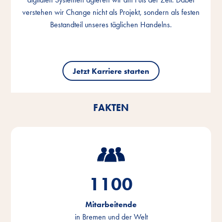
verstehen wir Change nicht als Projekt, sondern als festen
verstehen wir Change nicht als Projekt, sondern als festen
verstehen wir Change nicht als Projekt, sondern als festen
Bestandteil unseres täglichen Handelns.
Bestandteil unseres täglichen Handelns.
Bestandteil unseres täglichen Handelns.
Jetzt Karriere starten
Jetzt Karriere starten
Jetzt Karriere starten
FAKTEN
1100
Mitarbeitende
in Bremen und der Welt