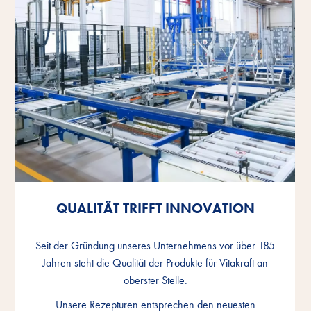
QUALITÄT TRIFFT INNOVATION
QUALITÄT TRIFFT INNOVATION
QUALITÄT TRIFFT INNOVATION
Seit der Gründung unseres Unternehmens vor über 185
Seit der Gründung unseres Unternehmens vor über 185
Seit der Gründung unseres Unternehmens vor über 185
Jahren steht die Qualität der Produkte für Vitakraft an
Jahren steht die Qualität der Produkte für Vitakraft an
Jahren steht die Qualität der Produkte für Vitakraft an
oberster Stelle.
oberster Stelle.
oberster Stelle.
Unsere Rezepturen entsprechen den neuesten
Unsere Rezepturen entsprechen den neuesten
Unsere Rezepturen entsprechen den neuesten