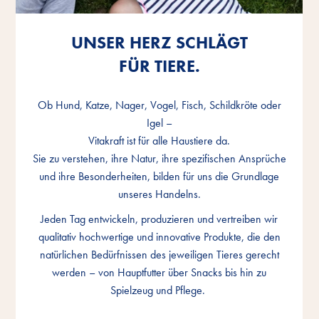
UNSER HERZ SCHLÄGT
UNSER HERZ SCHLÄGT
UNSER HERZ SCHLÄGT
FÜR TIERE.
FÜR TIERE.
FÜR TIERE.
Ob Hund, Katze, Nager, Vogel, Fisch, Schildkröte oder
Ob Hund, Katze, Nager, Vogel, Fisch, Schildkröte oder
Ob Hund, Katze, Nager, Vogel, Fisch, Schildkröte oder
Igel –
Igel –
Igel –
Vitakraft ist für alle Haustiere da.
Vitakraft ist für alle Haustiere da.
Vitakraft ist für alle Haustiere da.
Sie zu verstehen, ihre Natur, ihre spezifischen Ansprüche
Sie zu verstehen, ihre Natur, ihre spezifischen Ansprüche
Sie zu verstehen, ihre Natur, ihre spezifischen Ansprüche
und ihre Besonderheiten, bilden für uns die Grundlage
und ihre Besonderheiten, bilden für uns die Grundlage
und ihre Besonderheiten, bilden für uns die Grundlage
unseres Handelns.
unseres Handelns.
unseres Handelns.
Jeden Tag entwickeln, produzieren und vertreiben wir
Jeden Tag entwickeln, produzieren und vertreiben wir
Jeden Tag entwickeln, produzieren und vertreiben wir
qualitativ hochwertige und innovative Produkte, die den
qualitativ hochwertige und innovative Produkte, die den
qualitativ hochwertige und innovative Produkte, die den
natürlichen Bedürfnissen des jeweiligen Tieres gerecht
natürlichen Bedürfnissen des jeweiligen Tieres gerecht
natürlichen Bedürfnissen des jeweiligen Tieres gerecht
werden – von Hauptfutter über Snacks bis hin zu
werden – von Hauptfutter über Snacks bis hin zu
werden – von Hauptfutter über Snacks bis hin zu
Spielzeug und Pflege.
Spielzeug und Pflege.
Spielzeug und Pflege.