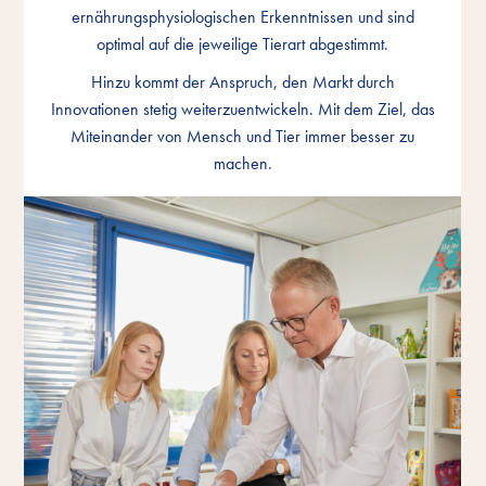
ernährungsphysiologischen Erkenntnissen und sind
ernährungsphysiologischen Erkenntnissen und sind
ernährungsphysiologischen Erkenntnissen und sind
optimal auf die jeweilige Tierart abgestimmt.
optimal auf die jeweilige Tierart abgestimmt.
optimal auf die jeweilige Tierart abgestimmt.
Hinzu kommt der Anspruch, den Markt durch
Hinzu kommt der Anspruch, den Markt durch
Hinzu kommt der Anspruch, den Markt durch
Innovationen stetig weiterzuentwickeln. Mit dem Ziel, das
Innovationen stetig weiterzuentwickeln. Mit dem Ziel, das
Innovationen stetig weiterzuentwickeln. Mit dem Ziel, das
Miteinander von Mensch und Tier immer besser zu
Miteinander von Mensch und Tier immer besser zu
Miteinander von Mensch und Tier immer besser zu
machen.
machen.
machen.