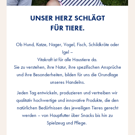
UNSER HERZ SCHLÄGT
UNSER HERZ SCHLÄGT
UNSER HERZ SCHLÄGT
FÜR TIERE.
FÜR TIERE.
FÜR TIERE.
Ob Hund, Katze, Nager, Vogel, Fisch, Schildkröte oder
Ob Hund, Katze, Nager, Vogel, Fisch, Schildkröte oder
Ob Hund, Katze, Nager, Vogel, Fisch, Schildkröte oder
Igel –
Igel –
Igel –
Vitakraft ist für alle Haustiere da.
Vitakraft ist für alle Haustiere da.
Vitakraft ist für alle Haustiere da.
Sie zu verstehen, ihre Natur, ihre spezifischen Ansprüche
Sie zu verstehen, ihre Natur, ihre spezifischen Ansprüche
Sie zu verstehen, ihre Natur, ihre spezifischen Ansprüche
und ihre Besonderheiten, bilden für uns die Grundlage
und ihre Besonderheiten, bilden für uns die Grundlage
und ihre Besonderheiten, bilden für uns die Grundlage
unseres Handelns.
unseres Handelns.
unseres Handelns.
Jeden Tag entwickeln, produzieren und vertreiben wir
Jeden Tag entwickeln, produzieren und vertreiben wir
Jeden Tag entwickeln, produzieren und vertreiben wir
qualitativ hochwertige und innovative Produkte, die den
qualitativ hochwertige und innovative Produkte, die den
qualitativ hochwertige und innovative Produkte, die den
natürlichen Bedürfnissen des jeweiligen Tieres gerecht
natürlichen Bedürfnissen des jeweiligen Tieres gerecht
natürlichen Bedürfnissen des jeweiligen Tieres gerecht
werden – von Hauptfutter über Snacks bis hin zu
werden – von Hauptfutter über Snacks bis hin zu
werden – von Hauptfutter über Snacks bis hin zu
Spielzeug und Pflege.
Spielzeug und Pflege.
Spielzeug und Pflege.