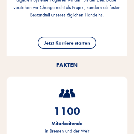
verstehen wir Change nicht als Projekt, sondern als festen
verstehen wir Change nicht als Projekt, sondern als festen
verstehen wir Change nicht als Projekt, sondern als festen
Bestandteil unseres täglichen Handelns.
Bestandteil unseres täglichen Handelns.
Bestandteil unseres täglichen Handelns.
Jetzt Karriere starten
Jetzt Karriere starten
Jetzt Karriere starten
FAKTEN
1100
Mitarbeitende
in Bremen und der Welt