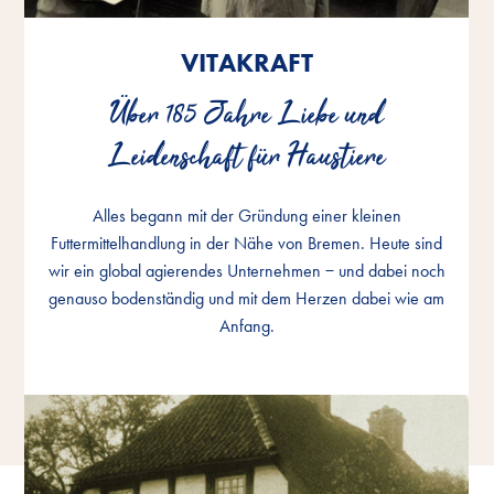
VITAKRAFT
VITAKRAFT
VITAKRAFT
Über 185 Jahre Liebe und
Über 185 Jahre Liebe und
Über 185 Jahre Liebe und
Leidenschaft für Haustiere
Leidenschaft für Haustiere
Leidenschaft für Haustiere
Alles begann mit der Gründung einer kleinen
Alles begann mit der Gründung einer kleinen
Alles begann mit der Gründung einer kleinen
Futtermittelhandlung in der Nähe von Bremen. Heute sind
Futtermittelhandlung in der Nähe von Bremen. Heute sind
Futtermittelhandlung in der Nähe von Bremen. Heute sind
wir ein global agierendes Unternehmen − und dabei noch
wir ein global agierendes Unternehmen − und dabei noch
wir ein global agierendes Unternehmen − und dabei noch
genauso bodenständig und mit dem Herzen dabei wie am
genauso bodenständig und mit dem Herzen dabei wie am
genauso bodenständig und mit dem Herzen dabei wie am
Anfang.
Anfang.
Anfang.