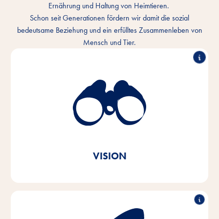
Ernährung und Haltung von Heimtieren.
Schon seit Generationen fördern wir damit die sozial
bedeutsame Beziehung und ein erfülltes Zusammenleben von
Mensch und Tier.
Wir verstehen die innige Bindung von Mensch und
Tier und wollen das Miteinander jeden Tag besser
machen. In jedem Tier-Zuhause und überall auf der
Welt.
Ganz im Sinne unserer Markenbotschaft
Vitakraft. Aus Liebe.
VISION