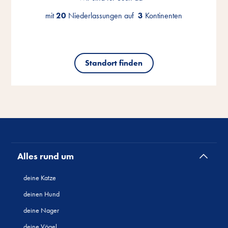
mit
mit
mit
20
20
20
Niederlassungen auf
Niederlassungen auf
Niederlassungen auf
3
3
3
Kontinenten
Kontinenten
Kontinenten
Standort finden
Standort finden
Standort finden
Alles rund um
deine Katze
deinen Hund
deine Nager
deine Vögel