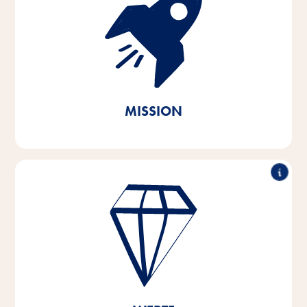
Mit Passion und Empathie für die Bedürfnisse der
Heimtiere und ihrer Halter entwickeln, produzieren
und vertreiben wir innovative, qualitativ hochwertige
und bedarfsgerechte Produkte. Durch nachhaltiges
Handeln leisten wir unseren Beitrag zur Erhaltung der
lebenswichtigen natürlichen Ressourcen.
MISSION
Herausragende Leistung, partnerschaftliches
Arbeiten, Innovationsstärke & verantwortungsvolles
Handeln – das sind die Säulen, auf denen die
Wertvorstellungen unseres Unternehmens basieren.
Diese Kernwerte sind Grundlage und Orientierung
für unser Denken und Handeln, und sie helfen uns
dabei, uns zu entwickeln und zu wachsen – sowohl