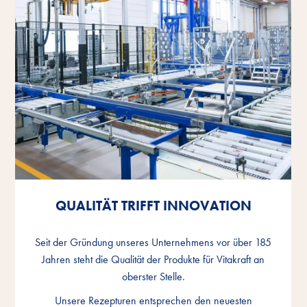
QUALITÄT TRIFFT INNOVATION
QUALITÄT TRIFFT INNOVATION
QUALITÄT TRIFFT INNOVATION
Seit der Gründung unseres Unternehmens vor über 185
Seit der Gründung unseres Unternehmens vor über 185
Seit der Gründung unseres Unternehmens vor über 185
Jahren steht die Qualität der Produkte für Vitakraft an
Jahren steht die Qualität der Produkte für Vitakraft an
Jahren steht die Qualität der Produkte für Vitakraft an
oberster Stelle.
oberster Stelle.
oberster Stelle.
Unsere Rezepturen entsprechen den neuesten
Unsere Rezepturen entsprechen den neuesten
Unsere Rezepturen entsprechen den neuesten