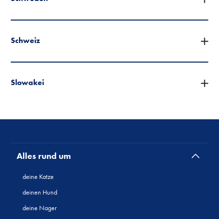
Schweiz
Slowakei
Alles rund um
deine Katze
deinen Hund
deine Nager