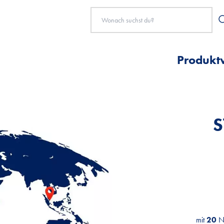
Produkt
mit
mit
mit
20
20
20
N
N
N