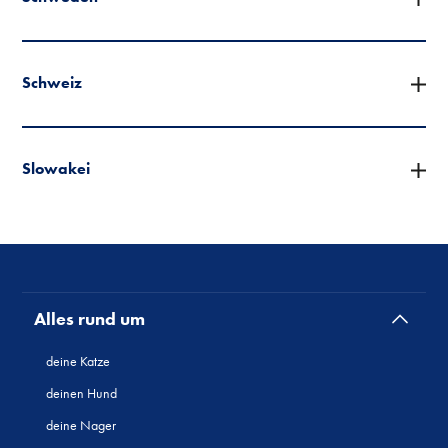
Schweiz
Slowakei
Alles rund um
deine Katze
deinen Hund
deine Nager