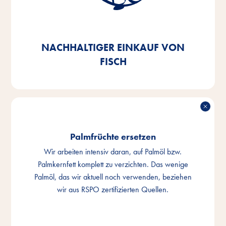
Fischnebenerzeugnisse, die wir in unseren Produkten
verwenden, zu 100% auf MSC- oder ASC-
zertifizierte Ware umzustellen – zu 92% erfüllen wir
dies bereits.
NACHHALTIGER EINKAUF VON
FISCH
Palmfrüchte ersetzen
Wir arbeiten intensiv daran, auf Palmöl bzw.
Palmkernfett komplett zu verzichten. Das wenige
Palmöl, das wir aktuell noch verwenden, beziehen
wir aus RSPO zertifizierten Quellen.
PALMFRÜCHTE ERSETZEN