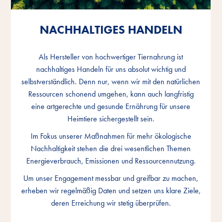
NACHHALTIGES HANDELN
NACHHALTIGES HANDELN
NACHHALTIGES HANDELN
Als Hersteller von hochwertiger Tiernahrung ist
Als Hersteller von hochwertiger Tiernahrung ist
Als Hersteller von hochwertiger Tiernahrung ist
nachhaltiges Handeln für uns absolut wichtig und
nachhaltiges Handeln für uns absolut wichtig und
nachhaltiges Handeln für uns absolut wichtig und
selbstverständlich. Denn nur, wenn wir mit den natürlichen
selbstverständlich. Denn nur, wenn wir mit den natürlichen
selbstverständlich. Denn nur, wenn wir mit den natürlichen
Ressourcen schonend umgehen, kann auch langfristig
Ressourcen schonend umgehen, kann auch langfristig
Ressourcen schonend umgehen, kann auch langfristig
eine artgerechte und gesunde Ernährung für unsere
eine artgerechte und gesunde Ernährung für unsere
eine artgerechte und gesunde Ernährung für unsere
Heimtiere sichergestellt sein.
Heimtiere sichergestellt sein.
Heimtiere sichergestellt sein.
Im Fokus unserer Maßnahmen für mehr ökologische
Im Fokus unserer Maßnahmen für mehr ökologische
Im Fokus unserer Maßnahmen für mehr ökologische
Nachhaltigkeit stehen die drei wesentlichen Themen
Nachhaltigkeit stehen die drei wesentlichen Themen
Nachhaltigkeit stehen die drei wesentlichen Themen
Energieverbrauch, Emissionen und Ressourcennutzung.
Energieverbrauch, Emissionen und Ressourcennutzung.
Energieverbrauch, Emissionen und Ressourcennutzung.
Um unser Engagement messbar und greifbar zu machen,
Um unser Engagement messbar und greifbar zu machen,
Um unser Engagement messbar und greifbar zu machen,
erheben wir regelmäßig Daten und setzen uns klare Ziele,
erheben wir regelmäßig Daten und setzen uns klare Ziele,
erheben wir regelmäßig Daten und setzen uns klare Ziele,
deren Erreichung wir stetig überprüfen.
deren Erreichung wir stetig überprüfen.
deren Erreichung wir stetig überprüfen.