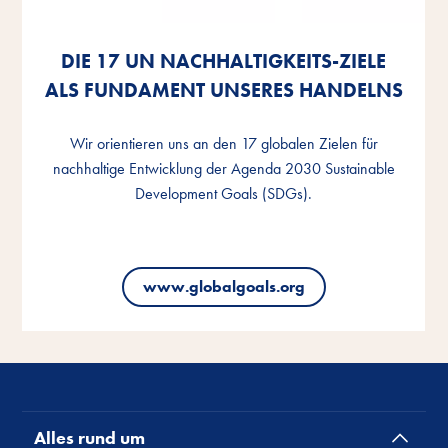
DIE 17 UN NACHHALTIGKEITS-ZIELE
DIE 17 UN NACHHALTIGKEITS-ZIELE
DIE 17 UN NACHHALTIGKEITS-ZIELE
ALS FUNDAMENT UNSERES HANDELNS
ALS FUNDAMENT UNSERES HANDELNS
ALS FUNDAMENT UNSERES HANDELNS
Wir orientieren uns an den 17 globalen Zielen für
Wir orientieren uns an den 17 globalen Zielen für
Wir orientieren uns an den 17 globalen Zielen für
nachhaltige Entwicklung der Agenda 2030 Sustainable
nachhaltige Entwicklung der Agenda 2030 Sustainable
nachhaltige Entwicklung der Agenda 2030 Sustainable
Development Goals (SDGs).
Development Goals (SDGs).
Development Goals (SDGs).
www.globalgoals.org
www.globalgoals.org
www.globalgoals.org
Alles rund um