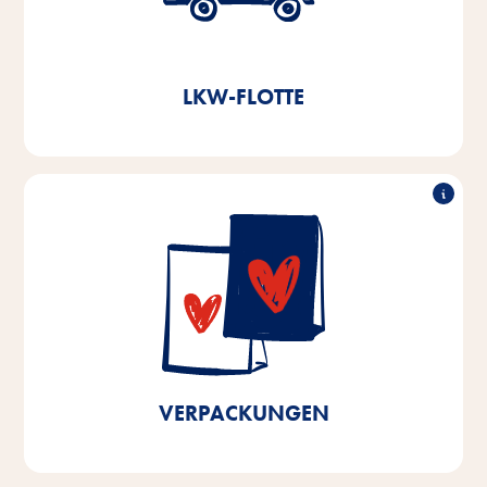
Durch die Errichtung eines voll automatisierten
Hochregallagers im Jahr 2021 sparen wir jährlich
ein.
11.000l Diesel und ca. 3,8t CO
2
LKW-FLOTTE
90% recyclingfähig
In unseren Produktionsstätten in Bremen und
Niedersachen verwenden wir schon zu über 90%
recyclingfähige Verpackungen. Bis 2025 streben wir
100% recyclingfähige Verpackungen der in Bremen
und Niedersachsen produzierten Produkte sowie
eine Kunststoffreduktion um 10% an.
VERPACKUNGEN