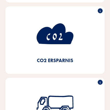
Verbrauch
50% weniger CO
2
Durch die Nutzung von Ökostrom und die Umstellung
auf Nahwärmsysteme und Brennwertkessel unserer
Heizungseinrichtungen sowie den Einsatz von LED-
-
Beleuchtung haben wir seit 2020 eine CO
2
Ersparnis von 50% erreicht.
CO2 ERSPARNIS
Reduktion der LKW-Flotte
um 50%