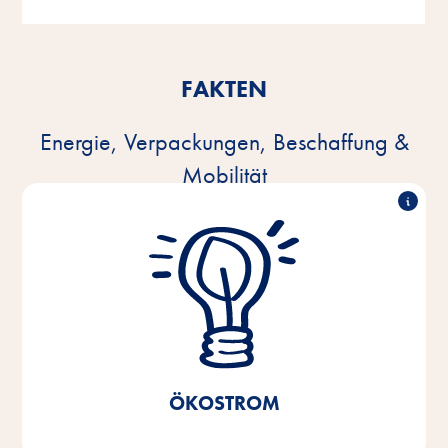
FAKTEN
Energie, Verpackungen, Beschaffung &
Mobilität
100% Ökostrom
Seit 2021 nutzen wir 100% Ökostrom in unseren
Produktionsstätten, unserem Zentrallager und der
Verwaltung am Standort Bremen/Niedersachsen.
Ersparnis von 40%
Dadurch konnte eine CO
2
realisiert werden.
ÖKOSTROM