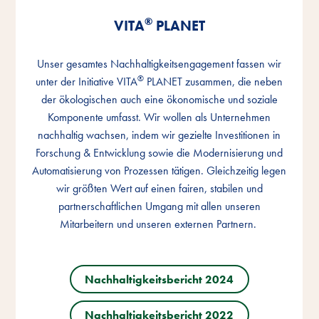
®
®
®
VITA
VITA
VITA
PLANET
PLANET
PLANET
Unser gesamtes Nachhaltigkeitsengagement fassen wir
Unser gesamtes Nachhaltigkeitsengagement fassen wir
Unser gesamtes Nachhaltigkeitsengagement fassen wir
®
®
®
unter der Initiative VITA
unter der Initiative VITA
unter der Initiative VITA
PLANET zusammen, die neben
PLANET zusammen, die neben
PLANET zusammen, die neben
der ökologischen auch eine ökonomische und soziale
der ökologischen auch eine ökonomische und soziale
der ökologischen auch eine ökonomische und soziale
Komponente umfasst. Wir wollen als Unternehmen
Komponente umfasst. Wir wollen als Unternehmen
Komponente umfasst. Wir wollen als Unternehmen
nachhaltig wachsen, indem wir gezielte Investitionen in
nachhaltig wachsen, indem wir gezielte Investitionen in
nachhaltig wachsen, indem wir gezielte Investitionen in
Forschung & Entwicklung sowie die Modernisierung und
Forschung & Entwicklung sowie die Modernisierung und
Forschung & Entwicklung sowie die Modernisierung und
Automatisierung von Prozessen tätigen. Gleichzeitig legen
Automatisierung von Prozessen tätigen. Gleichzeitig legen
Automatisierung von Prozessen tätigen. Gleichzeitig legen
wir größten Wert auf einen fairen, stabilen und
wir größten Wert auf einen fairen, stabilen und
wir größten Wert auf einen fairen, stabilen und
partnerschaftlichen Umgang mit allen unseren
partnerschaftlichen Umgang mit allen unseren
partnerschaftlichen Umgang mit allen unseren
Mitarbeitern und unseren externen Partnern.
Mitarbeitern und unseren externen Partnern.
Mitarbeitern und unseren externen Partnern.
Nachhaltigkeitsbericht 2024
Nachhaltigkeitsbericht 2024
Nachhaltigkeitsbericht 2024
Nachhaltigkeitsbericht 2022
Nachhaltigkeitsbericht 2022
Nachhaltigkeitsbericht 2022