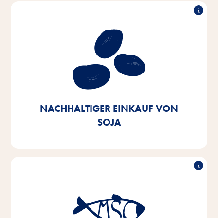
Nachhaltiger Einkauf von Soja
Unser Ziel ist es, Soja aus europäischem Ursprung
oder zertifizierten Quellen zu beziehen. Bis 2025
wollen wir dies zu 100% erreicht haben – heute
stehen wir bereits bei 90%.
NACHHALTIGER EINKAUF VON
SOJA
Nachhaltiger Einkauf von Fisch
Bis 2025 streben wir an, die Fisch- und