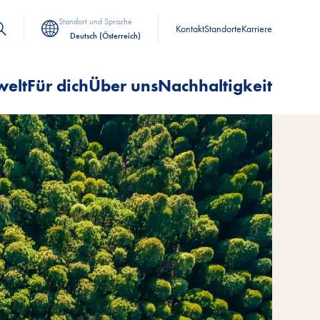
Standort und Sprache
Kontakt
Standorte
Karriere
Deutsch (Österreich)
welt
Für dich
Über uns
Nachhaltigkeit