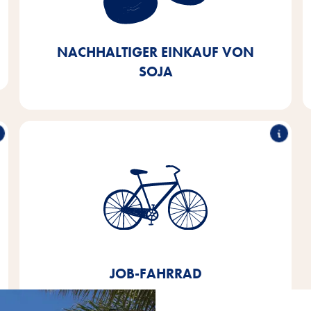
oder zertifizierten Quellen zu beziehen. Bis 2025
wollen wir dies zu 100% erreicht haben – heute
stehen wir bereits bei 90%.
NACHHALTIGER EINKAUF VON
SOJA
Job-Fahrrad
Seit 2020 bieten wir allen Mitarbeitenden ein
Leasingangebot für ein Job-Fahrrad an.
JOB-FAHRRAD