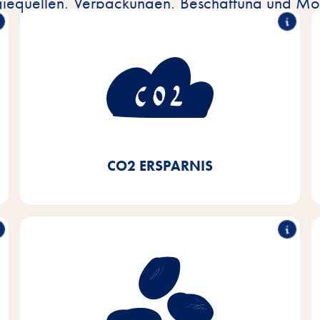
iequellen, Verpackungen, Beschaffung und Mob
Verbrauch
50% weniger CO
2
Durch die Nutzung von Ökostrom und die
Umstellung auf Nahwärmsysteme und
Brennwertkessel unserer Heizungseinrichtungen
sowie den Einsatz von LED-Beleuchtung haben wir
-Ersparnis von 50% erreicht.
seit 2020 eine CO
2
CO2 ERSPARNIS
Nachhaltiger Einkauf von
Soja
Unser Ziel ist es, Soja aus europäischem Ursprung