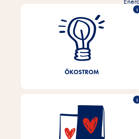
Energ
100% Ökostrom
Seit 2021 nutzen wir 100% Ökostrom in unseren
Produktionsstätten, unserem Zentrallager und der
Verwaltung am Standort Bremen/Niedersachsen.
Ersparnis von 40%
Dadurch konnte eine CO
2
realisiert werden.
ÖKOSTROM
90% recyclingfähig
In unseren Produktionsstätten in Bremen und
Niedersachen verwenden wir schon zu über 90%
recyclingfähige Verpackungen. Bis 2025 streben