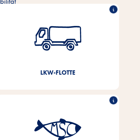
ilität
Reduktion der LKW-Flotte
um 50%
Durch die Errichtung eines voll automatisierten
Hochregallagers im Jahr 2021 sparen wir jährlich
ein.
11.000l Diesel und ca. 3,8t CO
2
LKW-FLOTTE
Nachhaltiger Einkauf von
Fisch
Bis 2025 streben wir an, die Fisch- und