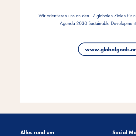
Wir orientieren uns an den 17 globalen Zielen für 
Wir orientieren uns an den 17 globalen Zielen für 
Wir orientieren uns an den 17 globalen Zielen für 
Agenda 2030 Sustainable Development
Agenda 2030 Sustainable Development
Agenda 2030 Sustainable Development
www.globalgoals.o
www.globalgoals.o
www.globalgoals.o
Alles rund um
Social M