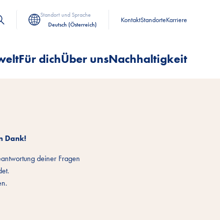
Standort und Sprache
Kontakt
Standorte
Karriere
Deutsch (Österreich)
welt
Für dich
Über uns
Nachhaltigkeit
n Dank!
eantwortung deiner Fragen
et.
en.