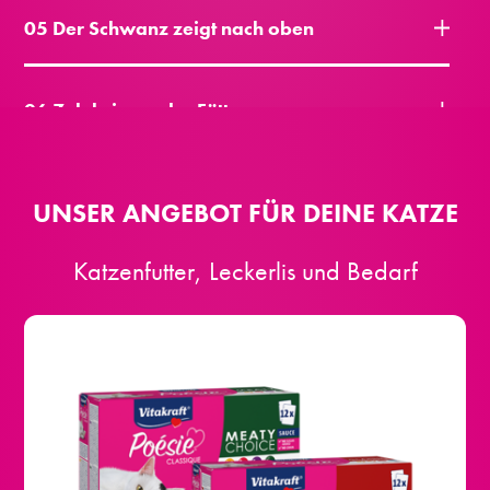
05 Der Schwanz zeigt nach oben
06 Zelebrieren der Fütterung
UNSER ANGEBOT FÜR DEINE KATZE
Katzenfutter, Leckerlis und Bedarf