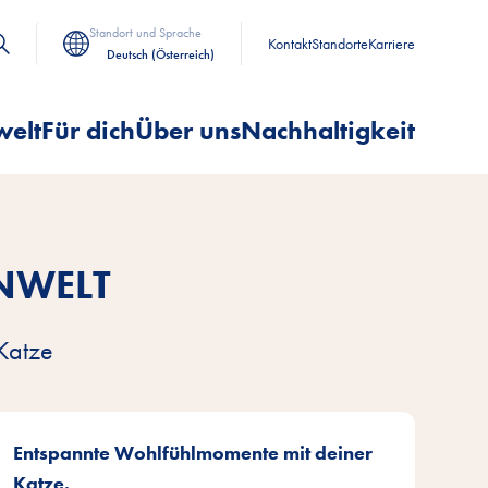
Standort und Sprache
Kontakt
Standorte
Karriere
Deutsch (Österreich)
welt
Für dich
Über uns
Nachhaltigkeit
NWELT
Katze
Entspannte Wohlfühlmomente mit deiner
Katze.