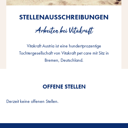
STELLENAUSSCHREIBUNGEN
STELLENAUSSCHREIBUNGEN
STELLENAUSSCHREIBUNGEN
Arbeiten bei Vitakraft
Arbeiten bei Vitakraft
Arbeiten bei Vitakraft
Vitakraft Austria ist eine hundertprozentige
Vitakraft Austria ist eine hundertprozentige
Vitakraft Austria ist eine hundertprozentige
Tochtergesellschaft von Vitakraft pet care mit Sitz in
Tochtergesellschaft von Vitakraft pet care mit Sitz in
Tochtergesellschaft von Vitakraft pet care mit Sitz in
Bremen, Deutschland.
Bremen, Deutschland.
Bremen, Deutschland.
OFFENE STELLEN
Derzeit keine offenen Stellen.