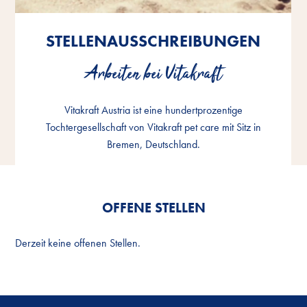
STELLENAUSSCHREIBUNGEN
STELLENAUSSCHREIBUNGEN
STELLENAUSSCHREIBUNGEN
Arbeiten bei Vitakraft
Arbeiten bei Vitakraft
Arbeiten bei Vitakraft
Vitakraft Austria ist eine hundertprozentige
Vitakraft Austria ist eine hundertprozentige
Vitakraft Austria ist eine hundertprozentige
Tochtergesellschaft von Vitakraft pet care mit Sitz in
Tochtergesellschaft von Vitakraft pet care mit Sitz in
Tochtergesellschaft von Vitakraft pet care mit Sitz in
Bremen, Deutschland.
Bremen, Deutschland.
Bremen, Deutschland.
OFFENE STELLEN
Derzeit keine offenen Stellen.